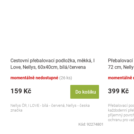
Cestovní přebalovací podložka, měkká, I
Přebalovací 
Love, Nellys, 60x40cm, bílá/červena
72 cm, Nelly
momentálně nedostupné
(26 ks)
momentálně 
159 Kč
399 Kč
Do košíku
Nellys ČR, I LOVE - bílá - červená, Nellys - česka
Přebalovací pod
značka
každodenní pře
příjemný povrch
ochranu pro va
Kód:
92274801