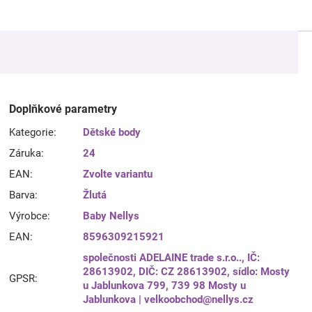
Doplňkové parametry
Kategorie
:
Dětské body
Záruka
:
24
EAN
:
Zvolte variantu
Barva
:
Žlutá
Výrobce
:
Baby Nellys
EAN
:
8596309215921
společnosti ADELAINE trade s.r.o.., IČ:
28613902, DIČ: CZ 28613902, sídlo: Mosty
GPSR
:
u Jablunkova 799, 739 98 Mosty u
Jablunkova | velkoobchod@nellys.cz