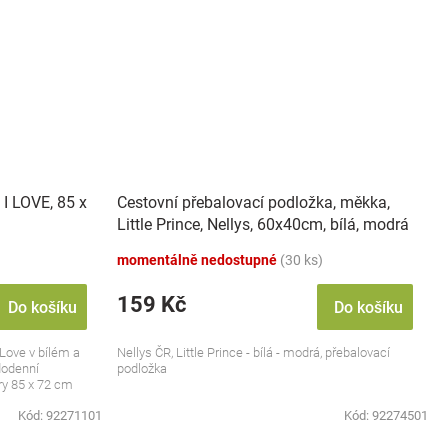
 I LOVE, 85 x
Cestovní přebalovací podložka, měkka,
Little Prince, Nellys, 60x40cm, bílá, modrá
momentálně nedostupné
(30 ks)
159 Kč
Do košíku
Do košíku
 Love v bílém a
Nellys ČR, Little Prince - bílá - modrá, přebalovací
dodenní
podložka
ry 85 x 72 cm
Kód:
92271101
Kód:
92274501