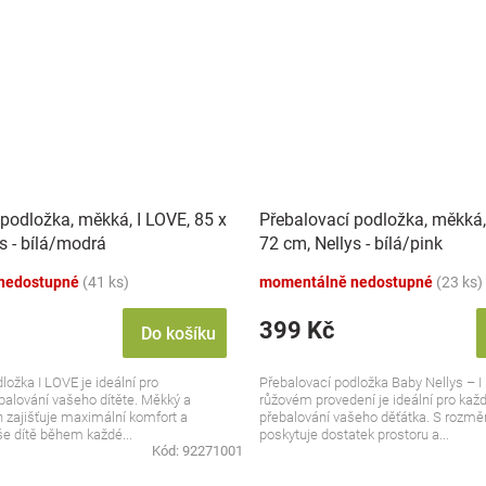
podložka, měkká, I LOVE, 85 x
Přebalovací podložka, měkká,
s - bílá/modrá
72 cm, Nellys - bílá/pink
nedostupné
(41 ks)
momentálně nedostupné
(23 ks)
399 Kč
Do košíku
ložka I LOVE je ideální pro
Přebalovací podložka Baby Nellys – I
balování vašeho dítěte. Měkký a
růžovém provedení je ideální pro kaž
 zajišťuje maximální komfort a
přebalování vašeho děťátka. S rozmě
še dítě během každé...
poskytuje dostatek prostoru a...
Kód:
92271001