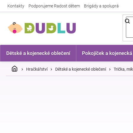
Přejít
Kontakty
Podporujeme Radost dětem
Brigády a spolupráce
Nej
na
obsah
Dětské a kojenecké oblečení
Pokojíček a kojenecká
Domů
Hračkářství
Dětské a kojenecké oblečení
Trička, mi