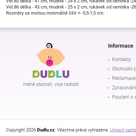
Vel.80 délka - 41 cm, hrudník - 24 x 2 cm, rukávek od ramínka -2
Vel.86 délka - 43 cm, hrudník - 25 x 2 cm, rukávek od ramínka -2
Rozměry se mohou minimálně lišit +- 0,5-1,5 cm.
Z
á
p
Informace
a
t
Kontakty
í
Obchodní 
Reklamace 
méně starostí, více radostí
Zpracování
Poučení o 
Copyright 2026
Dudlu.cz
. Všechna práva vyhrazena.
Upravit nast