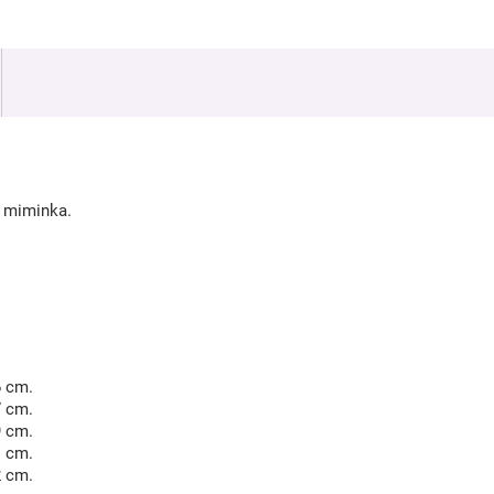
í miminka.
6 cm.
7 cm.
9 cm.
1 cm.
2 cm.