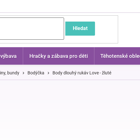
častější dotazy
Hledat
 výbava
Hračky a zábava pro děti
Těhotenské oble
kiny, bundy
Bodýčka
Body dlouhý rukáv Love - žluté