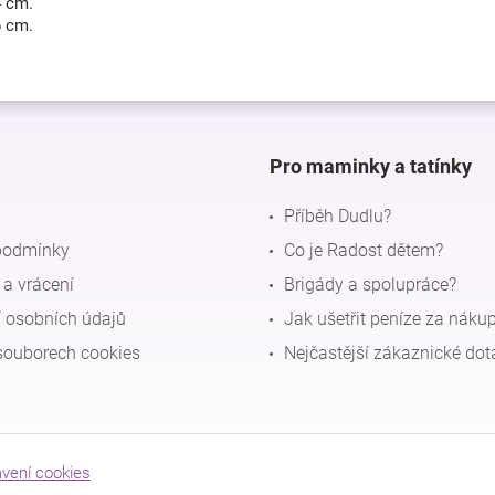
4 cm.
6 cm.
Pro maminky a tatínky
Příběh Dudlu?
podmínky
Co je Radost dětem?
a vrácení
Brigády a spolupráce?
 osobních údajů
Jak ušetřit peníze za náku
souborech cookies
Nejčastější zákaznické dot
avení cookies