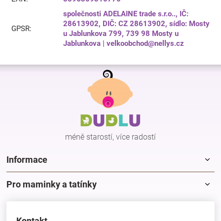
společnosti ADELAINE trade s.r.o.., IČ:
28613902, DIČ: CZ 28613902, sídlo: Mosty
GPSR
:
u Jablunkova 799, 739 98 Mosty u
Jablunkova | velkoobchod@nellys.cz
Z
á
p
a
t
í
méně starostí, více radostí
Informace
Pro maminky a tatínky
Kontakt