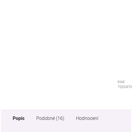
Kód:
Kód:
1636220
7202470
Popis
Podobné (16)
Hodnocení