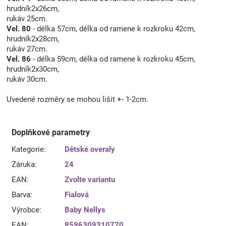
hrudník2x26cm,
rukáv 25cm.
Vel. 80
- délka 57cm, délka od ramene k rozkroku 42cm,
hrudník2x28cm,
rukáv 27cm.
Vel. 86
- délka 59cm, délka od ramene k rozkroku 45cm,
hrudník2x30cm,
rukáv 30cm.
Uvedené rozměry se mohou lišit +- 1-2cm.
Doplňkové parametry
Kategorie
:
Dětské overaly
Záruka
:
24
EAN
:
Zvolte variantu
Barva
:
Fialová
Výrobce
:
Baby Nellys
EAN
:
8596309310770