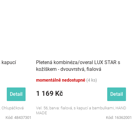
 kapucí
Pletená kombinéza/overal LUX STAR s
kožíškem - dvouvrstvá, fialová
momentálně nedostupné
(4 ks)
1 169 Kč
Detail
Detail
á. Chlupáčková
Vel. 56, barva: fialová, s kapucí a bambulkami, HAND
MADE
Kód:
48437301
Kód:
16362001