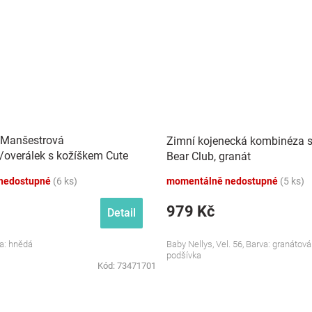
 Manšestrová
Zimní kojenecká kombinéza s
overálek s kožíškem Cute
Bear Club, granát
dá
nedostupné
(6 ks)
momentálně nedostupné
(5 ks)
979 Kč
Detail
va: hnědá
Baby Nellys, Vel. 56, Barva: granátov
podšívka
Kód:
73471701