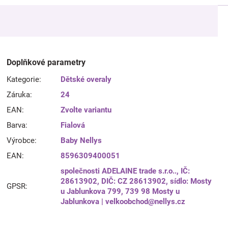
Doplňkové parametry
Kategorie
:
Dětské overaly
Záruka
:
24
EAN
:
Zvolte variantu
Barva
:
Fialová
Výrobce
:
Baby Nellys
EAN
:
8596309400051
společnosti ADELAINE trade s.r.o.., IČ:
28613902, DIČ: CZ 28613902, sídlo: Mosty
GPSR
:
u Jablunkova 799, 739 98 Mosty u
Jablunkova | velkoobchod@nellys.cz