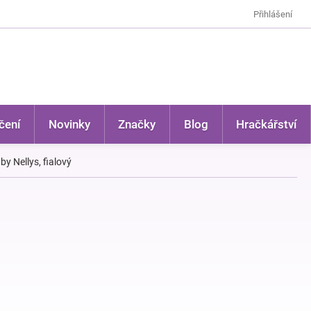
Přihlášení
čení
Novinky
Značky
Blog
Hračkářství
y Nellys, fialový