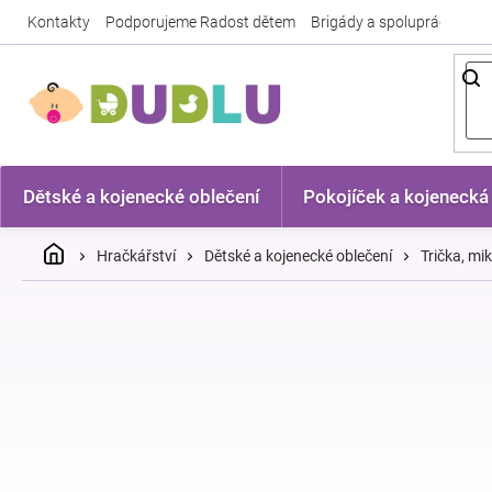
Přejít
Kontakty
Podporujeme Radost dětem
Brigády a spolupráce
Nej
na
obsah
Dětské a kojenecké oblečení
Pokojíček a kojenecká
Domů
Hračkářství
Dětské a kojenecké oblečení
Trička, mi