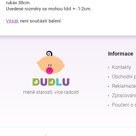
rukáv 30cm.
Uvedené rozměry se mohou lišit +- 1-2cm.
Věšák
není součástí balení.
Z
á
p
Informace
a
t
Kontakty
í
Obchodní 
Reklamace 
méně starostí, více radostí
Zpracování
Poučení o 