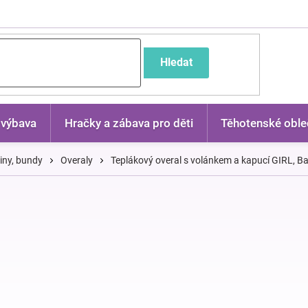
častější dotazy
Hledat
 výbava
Hračky a zábava pro děti
Těhotenské oble
kiny, bundy
Overaly
Teplákový overal s volánkem a kapucí GIRL, Bab