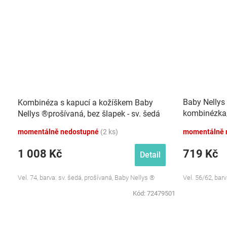
Baby Nellys
Kombinéza s kapucí a kožíškem Baby
kombinézka/
Nellys ®prošívaná, bez šlapek - sv. šedá
Bunny - hně
momentálně nedostupné
(2 ks)
momentálně 
1 008 Kč
719 Kč
Detail
Vel. 74, barva: sv. šedá, prošívaná, Baby Nellys ®
Vel. 56/62, bar
Kód:
72479501