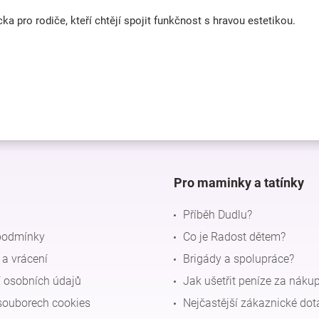
a pro rodiče, kteří chtějí spojit funkčnost s hravou estetikou.
Pro maminky a tatínky
Příběh Dudlu?
podmínky
Co je Radost dětem?
a vrácení
Brigády a spolupráce?
 osobních údajů
Jak ušetřit peníze za náku
souborech cookies
Nejčastější zákaznické dot