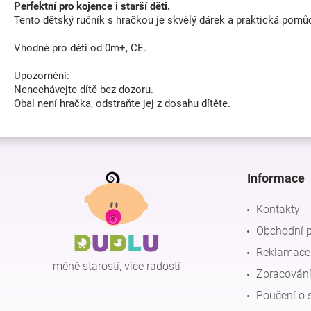
Perfektní pro kojence i starší děti.
Tento dětský ručník s hračkou je skvělý dárek a praktická pomůck
Vhodné pro děti od 0m+, CE.
Upozornění:
Nenechávejte dítě bez dozoru.
Obal není hračka, odstraňte jej z dosahu dítěte.
Z
á
p
Informace
a
t
Kontakty
í
Obchodní 
Reklamace 
méně starostí, více radostí
Zpracování
Poučení o 