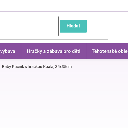
častější dotazy
Hledat
 výbava
Hračky a zábava pro děti
Těhotenské oble
Baby Ručník s hračkou Koala, 35x35cm