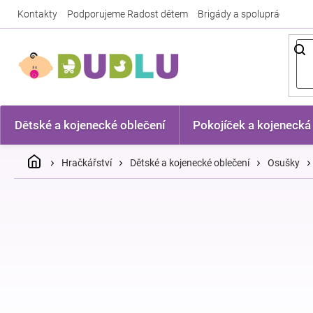
Přejít
Kontakty
Podporujeme Radost dětem
Brigády a spolupráce
Nej
na
obsah
Dětské a kojenecké oblečení
Pokojíček a kojenecká
Domů
Hračkářství
Dětské a kojenecké oblečení
Osušky