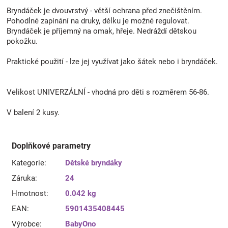
Bryndáček je dvouvrstvý - větší ochrana před znečištěním.
Pohodlné zapinání na druky, délku je možné regulovat.
Bryndáček je příjemný na omak, hřeje. Nedráždí dětskou
pokožku.
Praktické použití - lze jej využívat jako šátek nebo i bryndáček.
Velikost UNIVERZÁLNÍ - vhodná pro děti s rozměrem 56-86.
V balení 2 kusy.
Doplňkové parametry
Kategorie
:
Dětské bryndáky
Záruka
:
24
Hmotnost
:
0.042 kg
EAN
:
5901435408445
Výrobce
:
BabyOno