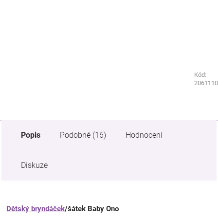
Kód:
Kód:
1880690
2061110
Popis
Podobné (16)
Hodnocení
Diskuze
Dětský bryndáček
/šátek Baby Ono