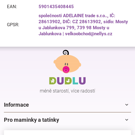
EAN
:
5901435408445
společnosti ADELAINE trade s.r.o.., IČ:
28613902, DIČ: CZ 28613902, sídlo: Mosty
GPSR
:
u Jablunkova 799, 739 98 Mosty u
Jablunkova | velkoobchod@nellys.cz
Z
á
p
a
t
í
méně starostí, více radostí
Informace
Pro maminky a tatínky