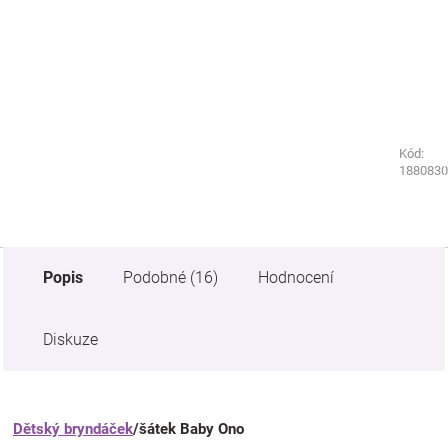
Kód:
Kód:
3670940
1880830
Popis
Podobné (16)
Hodnocení
Diskuze
Dětský bryndáček
/šátek Baby Ono