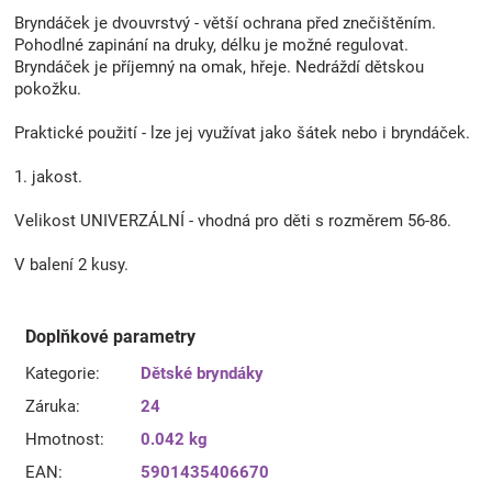
Bryndáček je dvouvrstvý - větší ochrana před znečištěním.
Pohodlné zapinání na druky, délku je možné regulovat.
Bryndáček je příjemný na omak, hřeje. Nedráždí dětskou
pokožku.
Praktické použití - lze jej využívat jako šátek nebo i bryndáček.
1. jakost.
Velikost UNIVERZÁLNÍ - vhodná pro děti s rozměrem 56-86.
V balení 2 kusy.
Doplňkové parametry
Kategorie
:
Dětské bryndáky
Záruka
:
24
Hmotnost
:
0.042 kg
EAN
:
5901435406670