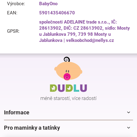
Výrobce
:
BabyOno
EAN
:
5901435406670
společnosti ADELAINE trade s.r.o.., IČ:
28613902, DIČ: CZ 28613902, sídlo: Mosty
GPSR
:
u Jablunkova 799, 739 98 Mosty u
Jablunkova | velkoobchod@nellys.cz
Z
á
p
a
t
í
méně starostí, více radostí
Informace
Pro maminky a tatínky