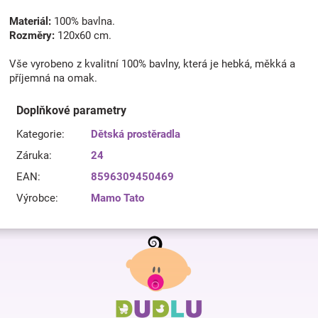
Materiál:
100% bavlna.
Rozměry:
120x60 cm.
Vše vyrobeno z kvalitní 100% bavlny, která je hebká, měkká a
příjemná na omak.
Doplňkové parametry
Kategorie
:
Dětská prostěradla
Záruka
:
24
EAN
:
8596309450469
Výrobce
:
Mamo Tato
Z
á
p
a
t
í