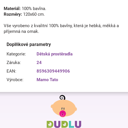
Materiál:
100% bavlna.
Rozměry:
120x60 cm.
Vše vyrobeno z kvalitní 100% bavlny, která je hebká, měkká a
příjemná na omak.
Doplňkové parametry
Kategorie
:
Dětská prostěradla
Záruka
:
24
EAN
:
8596309449906
Výrobce
:
Mamo Tato
Z
á
p
a
t
í