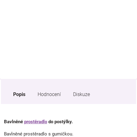
Značky
Blog
Hračkářství
Přihlášení
Popis
Hodnocení
Diskuze
Bavlněné
prostěradlo
do postýlky.
Bavlněné prostěradlo s gumičkou.