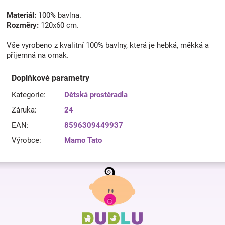
Materiál:
100% bavlna.
Rozměry:
120x60 cm.
Vše vyrobeno z kvalitní 100% bavlny, která je hebká, měkká a
příjemná na omak.
Doplňkové parametry
Kategorie
:
Dětská prostěradla
Záruka
:
24
EAN
:
8596309449937
Výrobce
:
Mamo Tato
Z
á
p
a
t
í