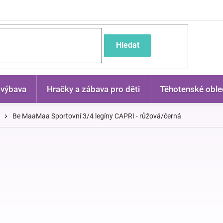
častější dotazy
Hledat
 výbava
Hračky a zábava pro děti
Těhotenské oble
Be MaaMaa Sportovní 3/4 legíny CAPRI - růžová/černá