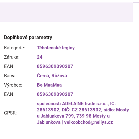
Doplňkové parametry
Kategorie
:
Těhotenské legíny
Záruka
:
24
EAN
:
8596309090207
Barva
:
Černá
,
Růžová
Výrobce
:
Be MaaMaa
EAN
:
8596309090207
společnosti ADELAINE trade s.r.o.., IČ:
28613902, DIČ: CZ 28613902, sídlo: Mosty
GPSR
:
u Jablunkova 799, 739 98 Mosty u
Jablunkova | velkoobchod@nellys.cz