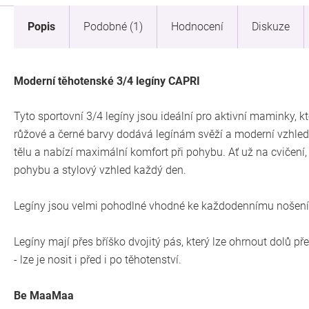
Popis
Podobné (1)
Hodnocení
Diskuze
Moderní těhotenské 3/4 legíny CAPRI
Tyto sportovní 3/4 legíny jsou ideální pro aktivní maminky, k
růžové a černé barvy dodává legínám svěží a moderní vzhled.
tělu a nabízí maximální komfort při pohybu. Ať už na cvičení
pohybu a stylový vzhled každý den.
Legíny jsou velmi pohodlné vhodné ke každodennímu nošení
Legíny mají přes bříško dvojitý pás, který lze ohrnout dolů pře
- lze je nosit i před i po těhotenství.
Be MaaMaa