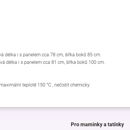
á délka i s panelem cca 78 cm, šířka boků 85 cm.
vá délka i s panelem cca 81 cm, šířka boků 100 cm.
ři maximální teplotě 150 °C , nečistit chemicky.
Pro maminky a tatínky