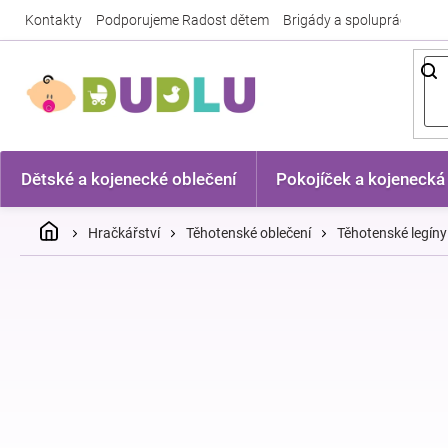
Přejít
Kontakty
Podporujeme Radost dětem
Brigády a spolupráce
Nej
na
obsah
Dětské a kojenecké oblečení
Pokojíček a kojenecká
Domů
Hračkářství
Těhotenské oblečení
Těhotenské legíny