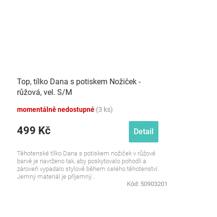
Top, tílko Dana s potiskem Nožiček -
růžová, vel. S/M
momentálně nedostupné
(3 ks)
499 Kč
Detail
Těhotenské tílko Dana s potiskem nožiček v růžové
barvě je navrženo tak, aby poskytovalo pohodlí a
zároveň vypadalo stylově během celého těhotenství.
Jemný materiál je příjemný...
Kód:
50903201