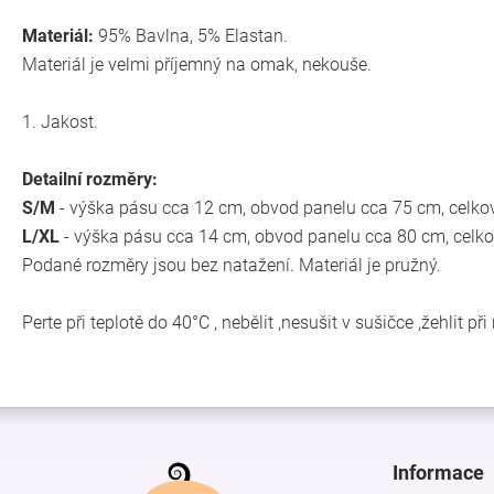
Materiál:
95% Bavlna, 5% Elastan.
Materiál je velmi příjemný na omak, nekouše.
1. Jakost.
Detailní rozměry:
S/M
- výška pásu cca 12 cm, obvod panelu cca 75 cm, celkov
L/XL
- výška pásu cca 14 cm, obvod panelu cca 80 cm, celko
Podané rozměry jsou bez natažení. Materiál je pružný.
Perte při teplotě do 40°C , nebělit ,nesušit v sušičce ,žehlit p
Z
á
p
Informace
a