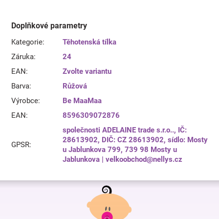
Doplňkové parametry
Kategorie
:
Těhotenská tílka
Záruka
:
24
EAN
:
Zvolte variantu
Barva
:
Růžová
Výrobce
:
Be MaaMaa
EAN
:
8596309072876
společnosti ADELAINE trade s.r.o.., IČ:
28613902, DIČ: CZ 28613902, sídlo: Mosty
GPSR
:
u Jablunkova 799, 739 98 Mosty u
Jablunkova | velkoobchod@nellys.cz
Z
á
p
a