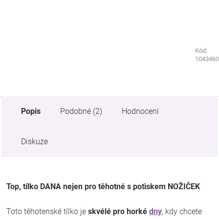
Kód:
Kód:
1043470
1043460
Popis
Podobné (2)
Hodnocení
Diskuze
Top, tílko DANA nejen pro těhotné s potiskem NOŽIČEK
Toto těhotenské tílko je
skvélé pro horké
dny
, kdy chcete