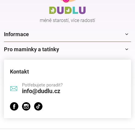
t
í
méně starostí, více radostí
Informace
Pro maminky a tatínky
Kontakt
Potřebujete poradit?
info@dudlu.cz