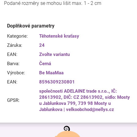
Podané rozměry se mohou lišit max. 1 - 2 cm
Doplňkové parametry
Kategorie
:
Těhotenské kraťasy
Záruka
:
24
EAN
:
Zvolte variantu
Barva
:
Černá
Výrobce
:
Be MaaMaa
EAN
:
8596309230801
společnosti ADELAINE trade s.r.o.., IČ:
28613902, DIČ: CZ 28613902, sídlo: Mosty
GPSR
:
u Jablunkova 799, 739 98 Mosty u
Jablunkova | velkoobchod@nellys.cz
Z
á