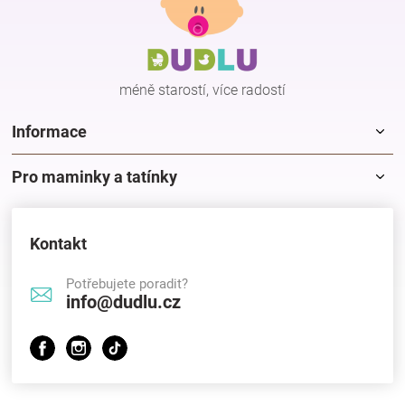
p
a
t
í
méně starostí, více radostí
Informace
Pro maminky a tatínky
Kontakt
Potřebujete poradit?
info@dudlu.cz