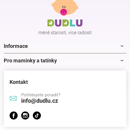
p
a
t
í
méně starostí, více radostí
Informace
Pro maminky a tatínky
Kontakt
Potřebujete poradit?
info@dudlu.cz