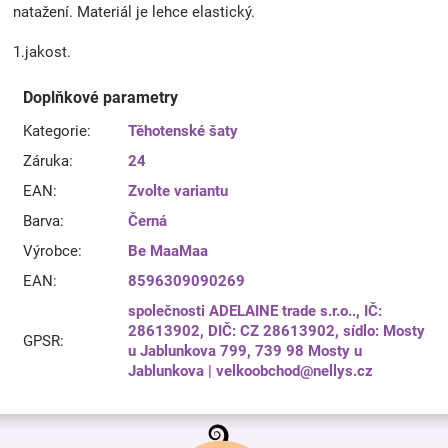
natažení. Materiál je lehce elastický.
1.jakost.
Doplňkové parametry
Kategorie
:
Těhotenské šaty
Záruka
:
24
EAN
:
Zvolte variantu
Barva
:
Černá
Výrobce
:
Be MaaMaa
EAN
:
8596309090269
společnosti ADELAINE trade s.r.o.., IČ:
28613902, DIČ: CZ 28613902, sídlo: Mosty
GPSR
:
u Jablunkova 799, 739 98 Mosty u
Jablunkova | velkoobchod@nellys.cz
Z
á