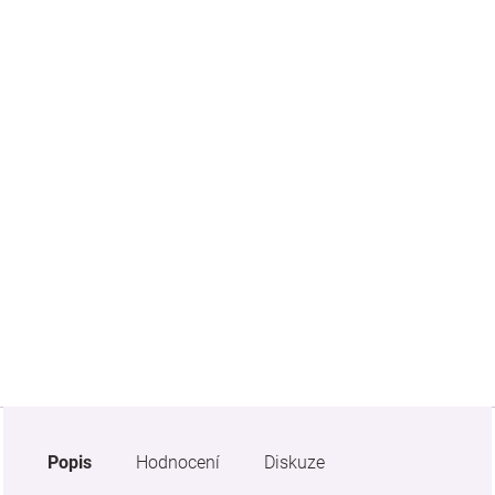
Značky
Blog
Hračkářství
Přihlášení
Popis
Hodnocení
Diskuze