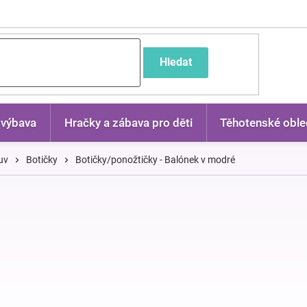
častější dotazy
Hledat
 výbava
Hračky a zábava pro děti
Těhotenské oble
uv
Botičky
Botičky/ponožtičky - Balónek v modré