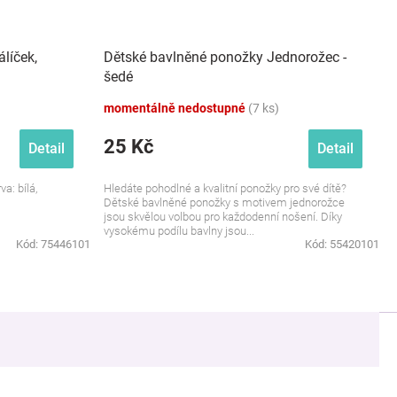
álíček,
Dětské bavlněné ponožky Jednorožec -
šedé
momentálně nedostupné
(7 ks)
25 Kč
Detail
Detail
va: bílá,
Hledáte pohodlné a kvalitní ponožky pro své dítě?
Dětské bavlněné ponožky s motivem jednorožce
jsou skvělou volbou pro každodenní nošení. Díky
vysokému podílu bavlny jsou...
Kód:
75446101
Kód:
55420101