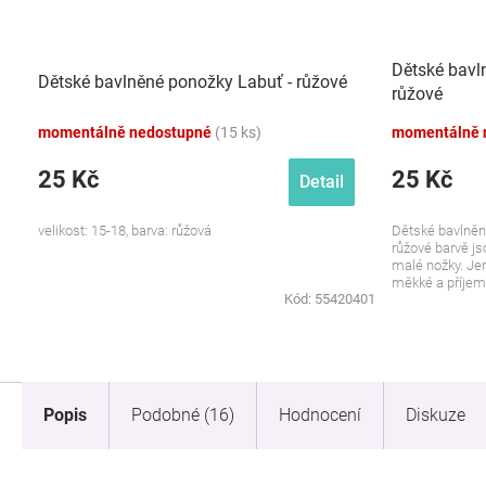
Dětské bavl
Dětské bavlněné ponožky Labuť - růžové
růžové
momentálně nedostupné
(15 ks)
momentálně 
25 Kč
25 Kč
Detail
velikost: 15-18, barva: růžová
Dětské bavlněn
růžové barvě js
malé nožky. Jem
měkké a příjemn
Kód:
55420401
Popis
Podobné (16)
Hodnocení
Diskuze