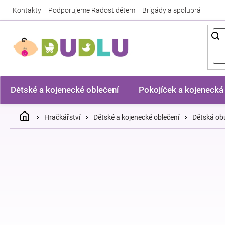
Přejít
Kontakty
Podporujeme Radost dětem
Brigády a spolupráce
Nej
na
obsah
Dětské a kojenecké oblečení
Pokojíček a kojenecká
Domů
Hračkářství
Dětské a kojenecké oblečení
Dětská ob