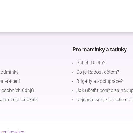
Pro maminky a tatínky
Příběh Dudlu?
podmínky
Co je Radost dětem?
a vrácení
Brigády a spolupráce?
 osobních údajů
Jak ušetřit peníze za náku
souborech cookies
Nejčastější zákaznické dot
avení cookies