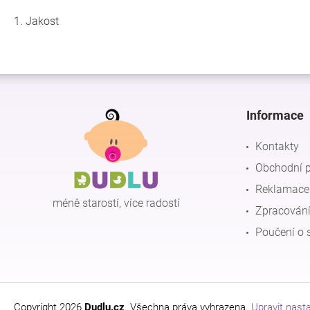
1. Jakost
Z
á
p
Informace
a
t
Kontakty
í
Obchodní 
Reklamace 
méně starostí, více radostí
Zpracování
Poučení o 
Copyright 2026
Dudlu.cz
. Všechna práva vyhrazena.
Upravit nast