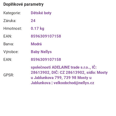
Doplňkové parametry
Kategorie
:
Dětské boty
Záruka
:
24
Hmotnost
:
0.17 kg
EAN
:
8596309107158
Barva
:
Modrá
Výrobce
:
Baby Nellys
EAN
:
8596309107158
společnosti ADELAINE trade s.r.o.., IČ:
28613902, DIČ: CZ 28613902, sídlo: Mosty
GPSR
:
u Jablunkova 799, 739 98 Mosty u
Jablunkova | velkoobchod@nellys.cz