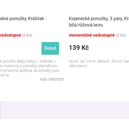
něné ponožky Králiček -
Kojenecké ponožky, 3 páry, Kr
bílá/růžová/ecru
nedostupné
(6 ks)
momentálně nedostupné
(2 ks)
139 Kč
Detail
é ponožky Baby Nellys – Králiček v
Noviti, Vel: 0-6 m, délka 8 - 9,5 cm, bar
ou roztomilý a pohodlný doplněk pro
růžová,ecru
ná bavlna zajišťuje, že ponožky jsou
é na...
Kód:
55420201