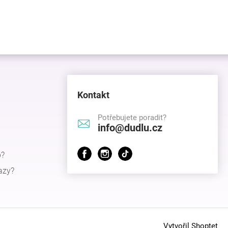
Kontakt
Potřebujete poradit?
info@dudlu.cz
p?
azy?
Vytvořil Shoptet