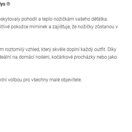
lys ®
oskytovaly pohodlí a teplo nožičkám vašeho děťátka.
itlivé pokožce miminek a zajišťuje, že nožičky zůstanou v
oztomilý vzhled, který skvěle doplní každý outfit. Díky
deální na domácí nošení, kočárkové procházky nebo jako
ektní volbou pro všechny malé objevitele.