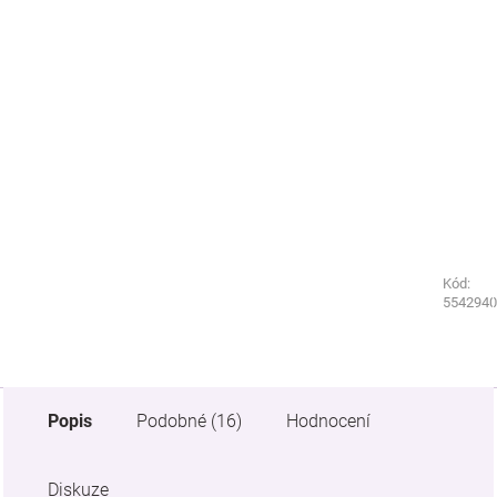
Kód:
Kód:
5542020
5542940
Popis
Podobné (16)
Hodnocení
Diskuze