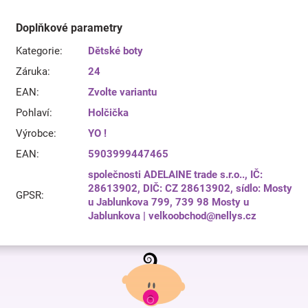
Doplňkové parametry
Kategorie
:
Dětské boty
Záruka
:
24
EAN
:
Zvolte variantu
Pohlaví
:
Holčička
Výrobce
:
YO !
EAN
:
5903999447465
společnosti ADELAINE trade s.r.o.., IČ:
28613902, DIČ: CZ 28613902, sídlo: Mosty
GPSR
:
u Jablunkova 799, 739 98 Mosty u
Jablunkova | velkoobchod@nellys.cz
Z
á
p
a