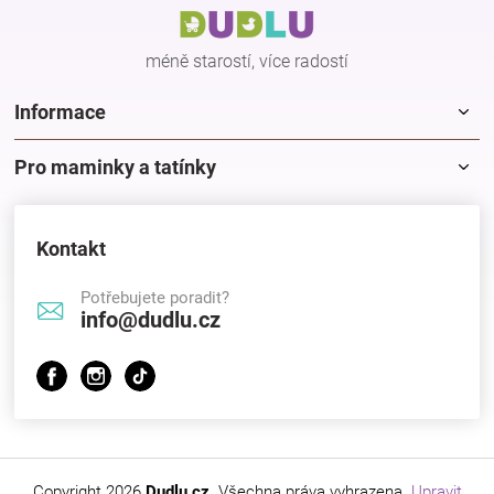
t
í
méně starostí, více radostí
Informace
Pro maminky a tatínky
Kontakt
Potřebujete poradit?
info@dudlu.cz
Copyright 2026
Dudlu.cz
. Všechna práva vyhrazena.
Upravit