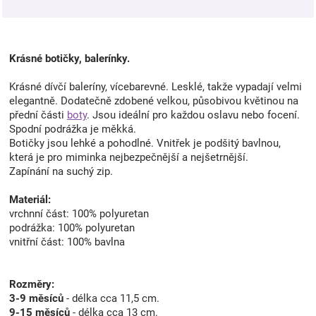
Krásné botičky, balerínky.
Krásné dívčí baleríny, vícebarevné. Lesklé, takže vypadají velmi
elegantně. Dodatečně zdobené velkou, působivou květinou na
přední části
boty
. Jsou ideální pro každou oslavu nebo focení.
Spodní podrážka je měkká.
Botičky jsou lehké a pohodlné. Vnitřek je podšitý bavlnou,
která je pro miminka nejbezpečnější a nejšetrnější.
Zapínání na suchý zip.
Materiál:
vrchnní část: 100% polyuretan
podrážka: 100% polyuretan
vnitřní část: 100% bavlna
Rozměry:
3-9 měsíců
- délka cca 11,5 cm.
9-15 měsíců
- délka cca 13 cm.