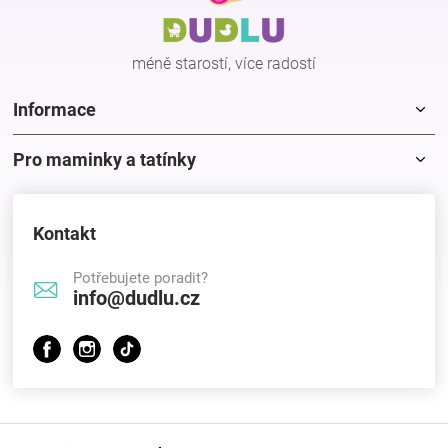
t
í
méně starostí, více radostí
Informace
Pro maminky a tatínky
Kontakt
Potřebujete poradit?
info@dudlu.cz