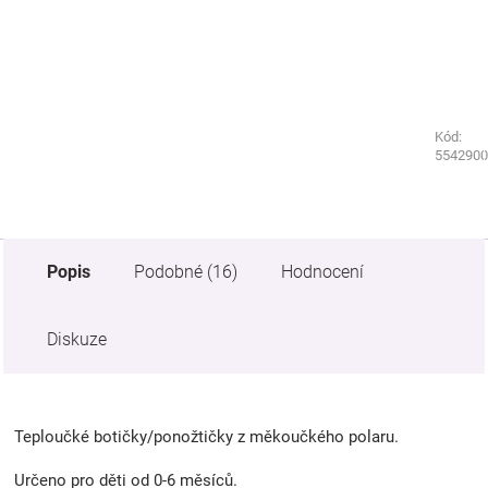
Kód:
Kód:
5542960
5542900
Popis
Podobné (16)
Hodnocení
Diskuze
Teploučké botičky/ponožtičky z měkoučkého polaru.
Určeno pro děti od 0-6 měsíců.