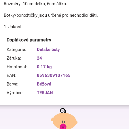
Rozměry: 10cm délka, 6cm šířka.
Botky/ponožtičky jsou určené pro nechodící děti.
1. Jakost.
Doplňkové parametry
Kategorie
:
Dětské boty
Záruka
:
24
Hmotnost
:
0.17 kg
EAN
:
8596309107165
Barva
:
Béžová
Výrobce
:
TERJAN
Z
á
p
a