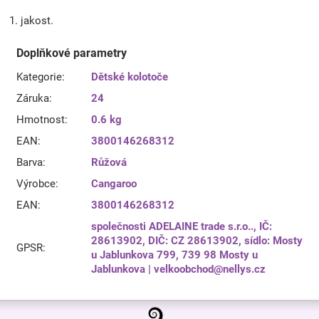
1. jakost.
Doplňkové parametry
Kategorie
:
Dětské kolotoče
Záruka
:
24
Hmotnost
:
0.6 kg
EAN
:
3800146268312
Barva
:
Růžová
Výrobce
:
Cangaroo
EAN
:
3800146268312
společnosti ADELAINE trade s.r.o.., IČ:
28613902, DIČ: CZ 28613902, sídlo: Mosty
GPSR
:
u Jablunkova 799, 739 98 Mosty u
Jablunkova | velkoobchod@nellys.cz
Z