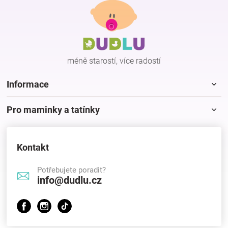
á
p
a
t
í
méně starostí, více radostí
Informace
Pro maminky a tatínky
Kontakt
Potřebujete poradit?
info@dudlu.cz