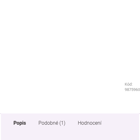
Kód:
Kód:
2031310
9875960
Popis
Podobné (1)
Hodnocení