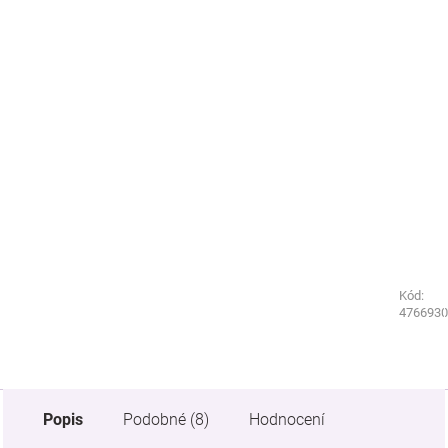
Kód:
Kód:
7365190
4766930
Popis
Podobné (8)
Hodnocení