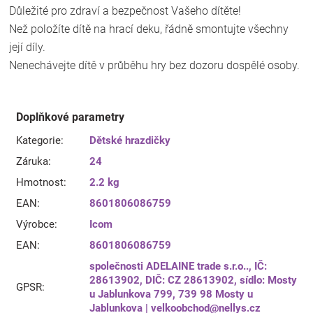
Důležité pro zdraví a bezpečnost Vašeho dítěte!
Než položíte dítě na hrací deku, řádně smontujte všechny
její díly.
Nenechávejte dítě v průběhu hry bez dozoru dospělé osoby.
Doplňkové parametry
Kategorie
:
Dětské hrazdičky
Záruka
:
24
Hmotnost
:
2.2 kg
EAN
:
8601806086759
Výrobce
:
Icom
EAN
:
8601806086759
společnosti ADELAINE trade s.r.o.., IČ:
28613902, DIČ: CZ 28613902, sídlo: Mosty
GPSR
:
u Jablunkova 799, 739 98 Mosty u
Jablunkova | velkoobchod@nellys.cz