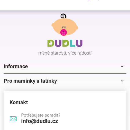
Z
á
p
a
t
í
méně starostí, více radostí
Informace
Pro maminky a tatínky
Kontakt
Potřebujete poradit?
info@dudlu.cz