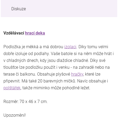
Diskuze
Vzdělávací
hrací deka
Podložka je měkká a má dobrou
izolaci
. Díky tomu velmi
dobře izoluje od podlahy. Vaše batole si na něm může hrát i
v chladných dnech, kdy jsou dlaždice chladné. Díky své
tloušťce lze podložku použít i venku - na zahradě nebo na
terase či balkonu. Obsahuje plyšové
hračky
, které lze
připevnit. Má také 20 barevných míčků. Navíc obsahuje i
polštářek
, takže miminko může pohodlně ležet.
Rozměr: 70 x 46 x 7 cm.
Upozornění!