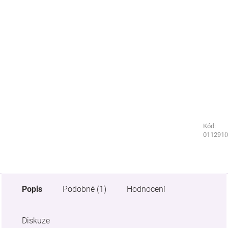
Kód:
Kód:
0128790
0112910
Popis
Podobné (1)
Hodnocení
Diskuze