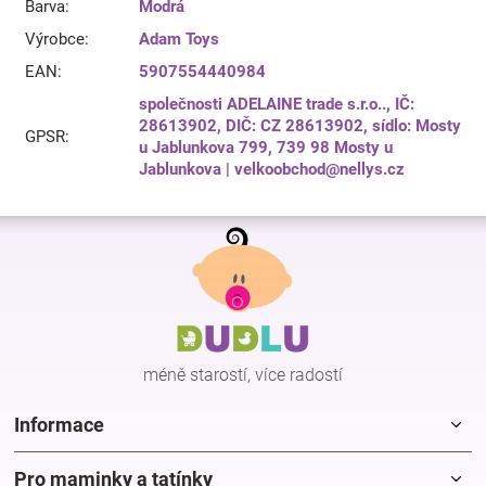
Barva
:
Modrá
Výrobce
:
Adam Toys
EAN
:
5907554440984
společnosti ADELAINE trade s.r.o.., IČ:
28613902, DIČ: CZ 28613902, sídlo: Mosty
GPSR
:
u Jablunkova 799, 739 98 Mosty u
Jablunkova | velkoobchod@nellys.cz
Z
á
p
a
t
í
méně starostí, více radostí
Informace
Pro maminky a tatínky