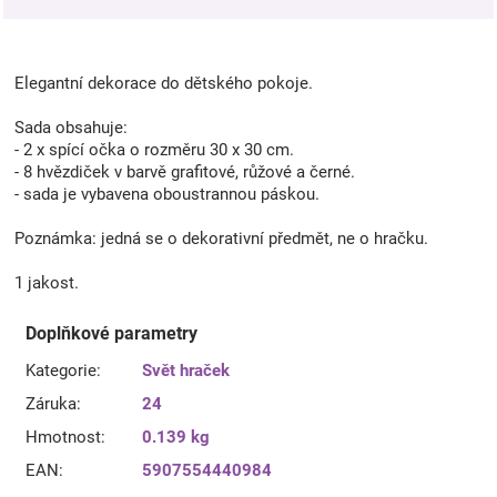
Elegantní dekorace do dětského pokoje.
Sada obsahuje:
- 2 x spící očka o rozměru 30 x 30 cm.
- 8 hvězdiček v barvě grafitové, růžové a černé.
- sada je vybavena oboustrannou páskou.
Poznámka: jedná se o dekorativní předmět, ne o hračku.
1 jakost.
Doplňkové parametry
Kategorie
:
Svět hraček
Záruka
:
24
Hmotnost
:
0.139 kg
EAN
:
5907554440984