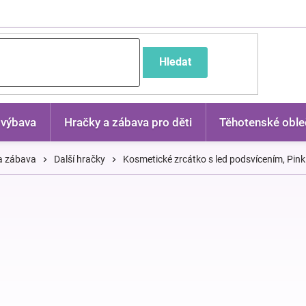
častější dotazy
Hledat
 výbava
Hračky a zábava pro děti
Těhotenské oble
 a zábava
Další hračky
Kosmetické zrcátko s led podsvícením, Pink