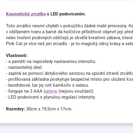
Kosmetické zrcátko
s LED podsvícením.
Toto zrcátko nesmí chybět v pokojíčku žádné malé princezny. Každ
v oblíbeném tvaru a barvě dá holčičce příležitost objevit její p
nebo tvoření podivných obličejů je skvělá kreativní zábava, která
Pink Cat je více než jen zrcadlo - je to magický zdroj krásy a se
Vlastnosti:
- s pamětí na naposledy nastavenou intenzitu.
- nastavitelný úhel.
- zapíná se pomocí dotykového senzoru na spodní straně zrcátk
- profilovaná základna poskytuje bezpečné místo pro uložení ko
- bezdrátové, lze jej vzít kamkoliv s sebou.
- funguje na 3 AAA
baterie
(nejsou součástí).
- LED podsvícení s plynulou regulací intenzity.
Rozměry:
30cm x 19,5cm x 17cm.
Z
á