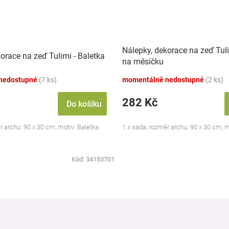
Nálepky, dekorace na zeď Tuli
orace na zeď Tulimi - Baletka
na měsíčku
nedostupné
(7 ks)
momentálně nedostupné
(2 ks)
282 Kč
Do košíku
r archu: 90 x 30 cm, motiv: Baletka
1 x sada, rozměr archu: 90 x 30 cm, 
Kód:
34153701