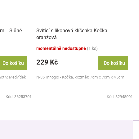
mi - Slůně
Svítící silikonová klíčenka Kočka -
oranžová
momentálně nedostupné
(1 ks)
229 Kč
Do košíku
Do košíku
motiv: Medvídek
N-35, Innogio - Kočka, Rozměr: 7cm x 7cm x 4,5cm
Kód:
36253701
Kód:
82948001