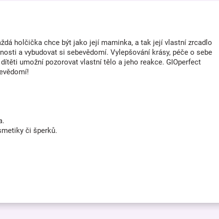
á holčička chce být jako její maminka, a tak její vlastní zrcadlo
řednosti a vybudovat si sebevědomí. Vylepšování krásy, péče o sebe
 dítěti umožní pozorovat vlastní tělo a jeho reakce. GIOperfect
bevědomí!
a.
smetiky či šperků.