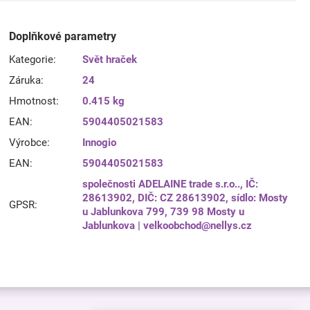
Doplňkové parametry
Kategorie
:
Svět hraček
Záruka
:
24
Hmotnost
:
0.415 kg
EAN
:
5904405021583
Výrobce
:
Innogio
EAN
:
5904405021583
společnosti ADELAINE trade s.r.o.., IČ:
28613902, DIČ: CZ 28613902, sídlo: Mosty
GPSR
:
u Jablunkova 799, 739 98 Mosty u
Jablunkova | velkoobchod@nellys.cz