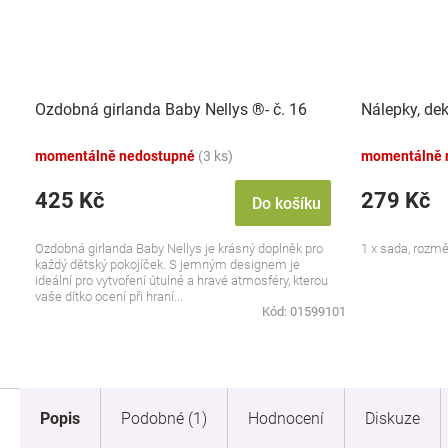
Ozdobná girlanda Baby Nellys ®- č. 16
Nálepky, dek
momentálně nedostupné
(3 ks)
momentálně 
425 Kč
279 Kč
Do košíku
Ozdobná girlanda Baby Nellys je krásný doplněk pro
1 x sada, rozmě
každý dětský pokojíček. S jemným designem je
ideální pro vytvoření útulné a hravé atmosféry, kterou
vaše dítko ocení při hraní...
Kód:
01599101
Popis
Podobné (1)
Hodnocení
Diskuze