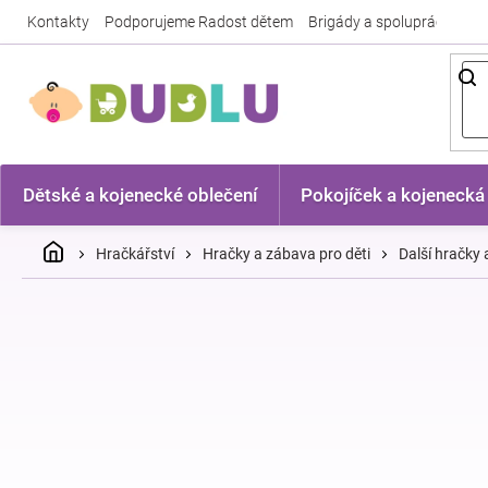
Přejít
Kontakty
Podporujeme Radost dětem
Brigády a spolupráce
Nej
na
obsah
Dětské a kojenecké oblečení
Pokojíček a kojenecká
Domů
Hračkářství
Hračky a zábava pro děti
Další hračky