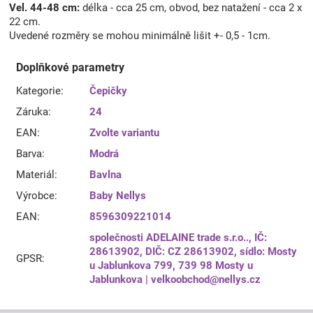
Vel. 44-48 cm:
délka - cca 25 cm, obvod, bez natažení - cca 2 x
22 cm.
Uvedené rozměry se mohou minimálně lišit +- 0,5 - 1cm.
Doplňkové parametry
Kategorie
:
Čepičky
Záruka
:
24
EAN
:
Zvolte variantu
Barva
:
Modrá
Materiál
:
Bavlna
Výrobce
:
Baby Nellys
EAN
:
8596309221014
společnosti ADELAINE trade s.r.o.., IČ:
28613902, DIČ: CZ 28613902, sídlo: Mosty
GPSR
:
u Jablunkova 799, 739 98 Mosty u
Jablunkova | velkoobchod@nellys.cz