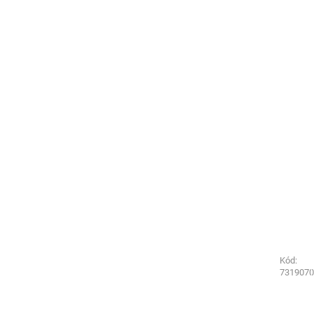
Kód:
Kód:
2511210
7319070