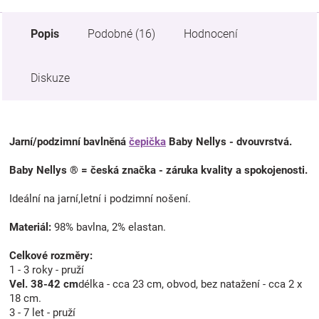
Popis
Podobné (16)
Hodnocení
Diskuze
Jarní/podzimní bavlněná
čepička
Baby Nellys - dvouvrstvá.
Baby Nellys ® = česká značka - záruka kvality a spokojenosti.
Ideální na jarní,letní i podzimní nošení.
Materiál:
98% bavlna, 2% elastan.
Celkové rozměry:
1 - 3 roky - pruží
Vel. 38-42 cm
délka - cca 23 cm, obvod, bez natažení - cca 2 x
18 cm.
3 - 7 let - pruží