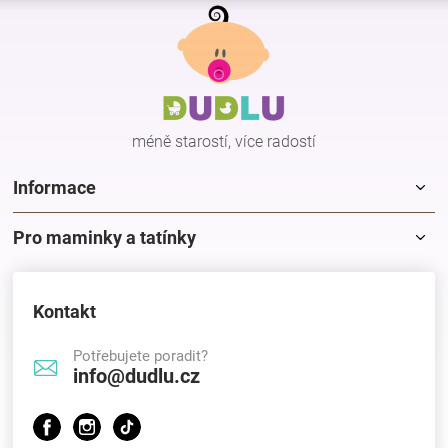
Z
á
p
a
t
í
méně starostí, více radostí
Informace
Pro maminky a tatínky
Kontakt
Potřebujete poradit?
info@dudlu.cz