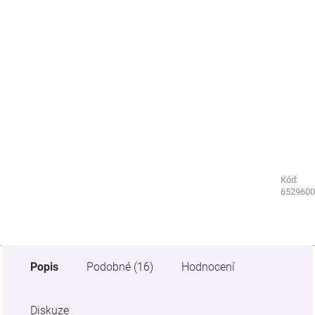
Kód:
Kód:
6529590
6529600
Popis
Podobné (16)
Hodnocení
Diskuze