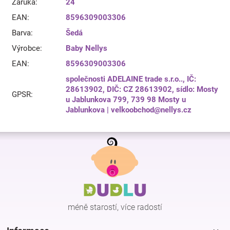
Záruka
:
24
EAN
:
8596309003306
Barva
:
Šedá
Výrobce
:
Baby Nellys
EAN
:
8596309003306
společnosti ADELAINE trade s.r.o.., IČ:
28613902, DIČ: CZ 28613902, sídlo: Mosty
GPSR
:
u Jablunkova 799, 739 98 Mosty u
Jablunkova | velkoobchod@nellys.cz
Z
á
p
a
t
í
méně starostí, více radostí