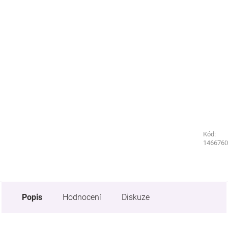
Kód:
Kód:
3799760
1466760
Popis
Hodnocení
Diskuze