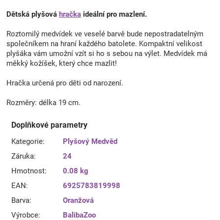
Dětská plyšová
hračka
ideální pro mazlení.
Roztomilý medvídek ve veselé barvě bude nepostradatelným
společníkem na hraní každého batolete. Kompaktní velikost
plyšáka vám umožní vzít si ho s sebou na výlet. Medvídek má
měkký kožíšek, který chce mazlit!
Hračka určená pro děti od narození.
Rozměry: délka 19 cm.
Doplňkové parametry
Kategorie
:
Plyšový Medvěd
Záruka
:
24
Hmotnost
:
0.08 kg
EAN
:
6925783819998
Barva
:
Oranžová
Výrobce
:
BalibaZoo