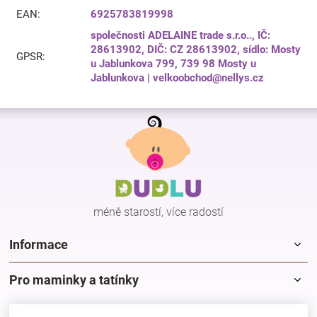
EAN
:
6925783819998
společnosti ADELAINE trade s.r.o.., IČ:
28613902, DIČ: CZ 28613902, sídlo: Mosty
GPSR
:
u Jablunkova 799, 739 98 Mosty u
Jablunkova | velkoobchod@nellys.cz
Z
á
p
a
t
í
méně starostí, více radostí
Informace
Pro maminky a tatínky