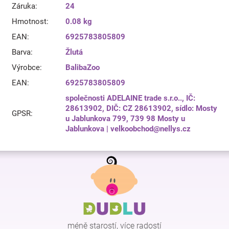
Záruka
:
24
Hmotnost
:
0.08 kg
EAN
:
6925783805809
Barva
:
Žlutá
Výrobce
:
BalibaZoo
EAN
:
6925783805809
společnosti ADELAINE trade s.r.o.., IČ:
28613902, DIČ: CZ 28613902, sídlo: Mosty
GPSR
:
u Jablunkova 799, 739 98 Mosty u
Jablunkova | velkoobchod@nellys.cz
Z
á
p
a
t
í
méně starostí, více radostí