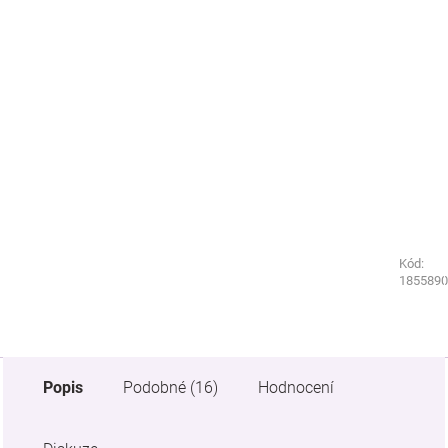
Kód:
Kód:
1855880
1855890
Popis
Podobné (16)
Hodnocení