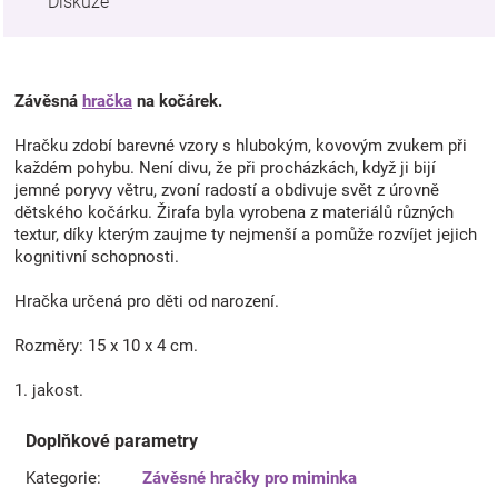
Diskuze
Závěsná
hračka
na kočárek.
Hračku zdobí barevné vzory s hlubokým, kovovým zvukem při
každém pohybu. Není divu, že při procházkách, když ji bijí
jemné poryvy větru, zvoní radostí a obdivuje svět z úrovně
dětského kočárku. Žirafa byla vyrobena z materiálů různých
textur, díky kterým zaujme ty nejmenší a pomůže rozvíjet jejich
kognitivní schopnosti.
Hračka určená pro děti od narození.
Rozměry: 15 x 10 x 4 cm.
1. jakost.
Doplňkové parametry
Kategorie
:
Závěsné hračky pro miminka