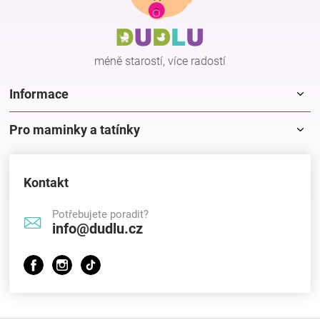
a
t
í
méně starostí, více radostí
Informace
Pro maminky a tatínky
Kontakt
Potřebujete poradit?
info@dudlu.cz