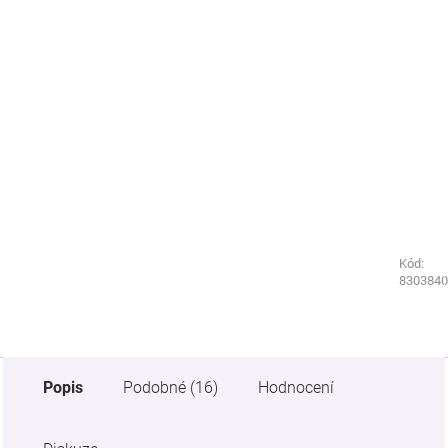
Kód:
Kód:
8803840
8303840
Popis
Podobné (16)
Hodnocení