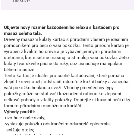
Diskuze
Objevte nový rozměr každodenního relaxu s kartáčem pro
masáž celého těla.
Dřevěný masážní kulatý kartáč s přírodním vlasem je ideálním
pomocníkem pro péči o vaši pokožku. Tento přírodní kartáč je
vyroben z kvalitního dřeva a je vybaven jemnými přírodními
štětinami, které šetrně masírují a stimulují vaši pokožku. Jeho
kulatý tvar skvěle padne do ruky, což usnadňuje manipulaci
během masáže.
Tento kartáč je ideální pro suché kartáčování, které pomáhá
zlepšit krevní oběh, odstranit odumřelé kožní buňky a zanechat
vaši pokožku hebkou a svěží. Vhodný pro všechny typy
pokožky, může se stát vaší každodenní rutinou ke zlepšení
celkové pohody a vitality pokožky. Dopřejte si luxusní péči díky
tomuto přírodnímu masážnímu kartáči.
Výhody použití:
-uvolňuje naše svaly;
-vyhlazuje pokožku odstraněním odumřelé epidermis;
- snižuje otoky;