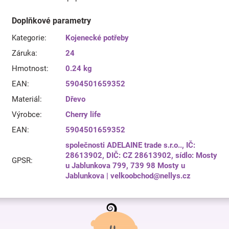
Doplňkové parametry
Kategorie
:
Kojenecké potřeby
Záruka
:
24
Hmotnost
:
0.24 kg
EAN
:
5904501659352
Materiál
:
Dřevo
Výrobce
:
Cherry life
EAN
:
5904501659352
společnosti ADELAINE trade s.r.o.., IČ:
28613902, DIČ: CZ 28613902, sídlo: Mosty
GPSR
:
u Jablunkova 799, 739 98 Mosty u
Jablunkova | velkoobchod@nellys.cz
Z
á
p