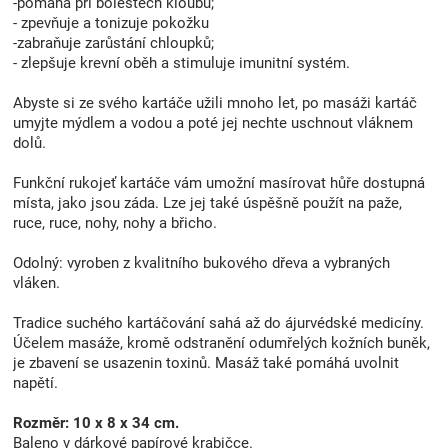
-pomáhá při bolestech kloubů;
- zpevňuje a tonizuje pokožku
-zabraňuje zarůstání chloupků;
- zlepšuje krevní oběh a stimuluje imunitní systém.
Abyste si ze svého kartáče užili mnoho let, po masáži kartáč
umyjte mýdlem a vodou a poté jej nechte uschnout vláknem
dolů.
Funkční rukojeť kartáče vám umožní masírovat hůře dostupná
místa, jako jsou záda. Lze jej také úspěšně použít na paže,
ruce, ruce, nohy, nohy a břicho.
Odolný: vyroben z kvalitního bukového dřeva a vybraných
vláken.
Tradice suchého kartáčování sahá až do ájurvédské medicíny.
Účelem masáže, kromě odstranění odumřelých kožních buněk,
je zbavení se usazenin toxinů. Masáž také pomáhá uvolnit
napětí.
Rozměr: 10 x 8 x 34 cm.
Baleno v dárkové papírové krabičce.