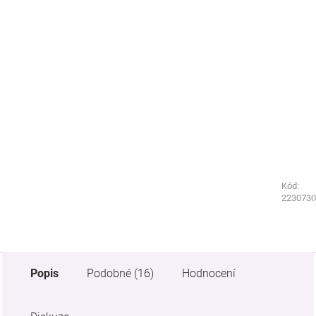
Kód:
Kód:
3211550
2230730
Popis
Podobné (16)
Hodnocení