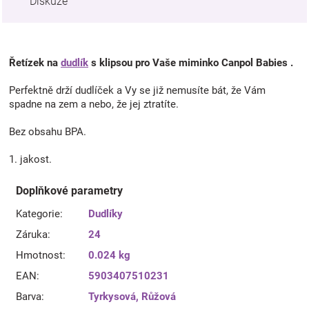
Diskuze
Řetízek na
dudlík
s klipsou pro Vaše miminko Canpol Babies .
Perfektně drží dudlíček a Vy se již nemusíte bát, že Vám
spadne na zem a nebo, že jej ztratíte.
Bez obsahu BPA.
1. jakost.
Doplňkové parametry
Kategorie
:
Dudlíky
Záruka
:
24
Hmotnost
:
0.024 kg
EAN
:
5903407510231
Barva
:
Tyrkysová
,
Růžová