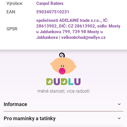
Výrobce
:
Canpol Babies
EAN
:
5903407510231
společnosti ADELAINE trade s.r.o.., IČ:
28613902, DIČ: CZ 28613902, sídlo: Mosty
GPSR
:
u Jablunkova 799, 739 98 Mosty u
Jablunkova | velkoobchod@nellys.cz
Z
á
p
a
t
í
méně starostí, více radostí
Informace
Pro maminky a tatínky