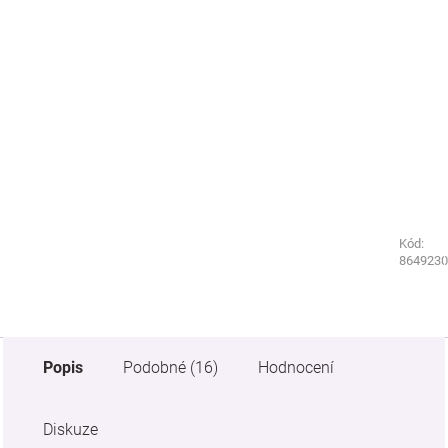
Kód:
Kód:
2242020
8649230
Popis
Podobné (16)
Hodnocení
Diskuze