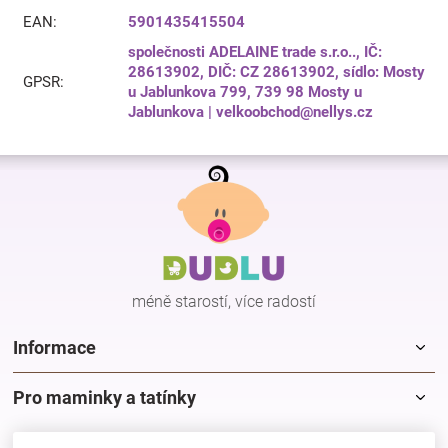
EAN
:
5901435415504
společnosti ADELAINE trade s.r.o.., IČ:
28613902, DIČ: CZ 28613902, sídlo: Mosty
GPSR
:
u Jablunkova 799, 739 98 Mosty u
Jablunkova | velkoobchod@nellys.cz
Z
á
p
a
t
í
méně starostí, více radostí
Informace
Pro maminky a tatínky