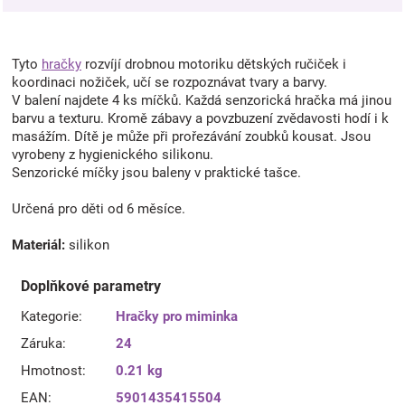
Tyto
hračky
rozvíjí drobnou motoriku dětských ručiček i
koordinaci nožiček, učí se rozpoznávat tvary a barvy.
V balení najdete 4 ks míčků. Každá senzorická hračka má jinou
barvu a texturu. Kromě zábavy a povzbuzení zvědavosti hodí i k
masážím. Dítě je může při prořezávání zoubků kousat. Jsou
vyrobeny z hygienického silikonu.
Senzorické míčky jsou baleny v praktické tašce.
Určená pro děti od 6 měsíce.
Materiál:
silikon
Doplňkové parametry
Kategorie
:
Hračky pro miminka
Záruka
:
24
Hmotnost
:
0.21 kg
EAN
:
5901435415504