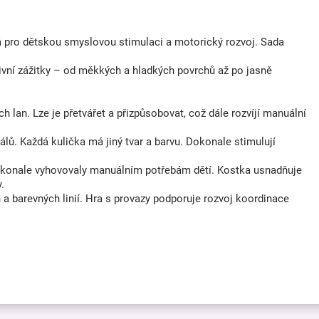
 pro dětskou smyslovou stimulaci a motorický rozvoj. Sada
itivní zážitky – od měkkých a hladkých povrchů až po jasně
 lan. Lze je přetvářet a přizpůsobovat, což dále rozvíjí manuální
ů. Každá kulička má jiný tvar a barvu. Dokonale stimulují
 dokonale vyhovovaly manuálním potřebám dětí. Kostka usnadňuje
.
a barevných linií. Hra s provazy podporuje rozvoj koordinace