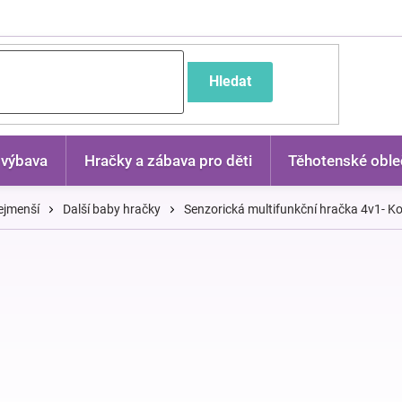
častější dotazy
Hledat
 výbava
Hračky a zábava pro děti
Těhotenské oble
ejmenší
Další baby hračky
Senzorická multifunkční hračka 4v1- K