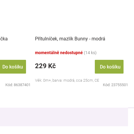
ačka
Přítulníček, mazlík Bunny - modrá
momentálně nedostupné
(14 ks)
229 Kč
Do košíku
Do košíku
Věk: 0m+, barva: modrá, cca 25cm, CE
Kód:
86387401
Kód:
23755501