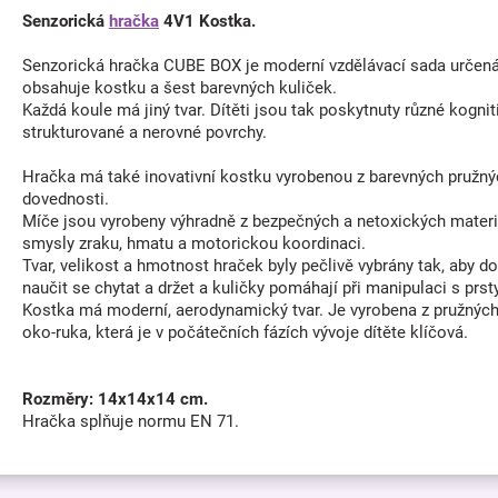
Senzorická
hračka
4V1 Kostka.
Senzorická hračka CUBE BOX je moderní vzdělávací sada určená
obsahuje kostku a šest barevných kuliček.
Každá koule má jiný tvar. Dítěti jsou tak poskytnuty různé kogn
strukturované a nerovné povrchy.
Hračka má také inovativní kostku vyrobenou z barevných pružných
dovednosti.
Míče jsou vyrobeny výhradně z bezpečných a netoxických materiál
smysly zraku, hmatu a motorickou koordinaci.
Tvar, velikost a hmotnost hraček byly pečlivě vybrány tak, aby
naučit se chytat a držet a kuličky pomáhají při manipulaci s prsty
Kostka má moderní, aerodynamický tvar. Je vyrobena z pružných 
oko-ruka, která je v počátečních fázích vývoje dítěte klíčová.
Rozměry: 14x14x14 cm.
Hračka splňuje normu EN 71.
Z