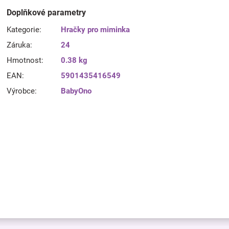
Doplňkové parametry
Kategorie
:
Hračky pro miminka
Záruka
:
24
Hmotnost
:
0.38 kg
EAN
:
5901435416549
Výrobce
:
BabyOno