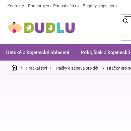
Přejít
Kontakty
Podporujeme Radost dětem
Brigády a spolupráce
Nej
na
obsah
Dětské a kojenecké oblečení
Pokojíček a kojenecká
Domů
Hračkářství
Hračky a zábava pro děti
Hračky pro n