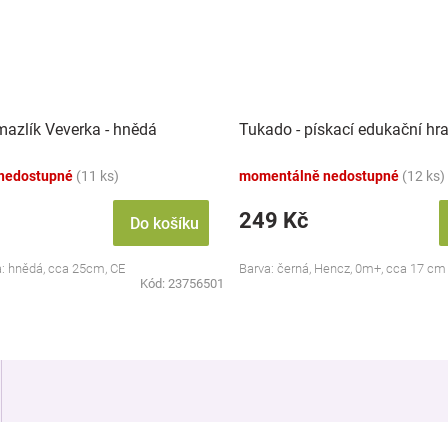
 mazlík Veverka - hnědá
Tukado - pískací edukační hr
nedostupné
(11 ks)
momentálně nedostupné
(12 ks)
249 Kč
Do košíku
a: hnědá, cca 25cm, CE
Barva: černá, Hencz, 0m+, cca 17 cm
Kód:
23756501