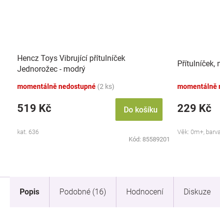
Hencz Toys Vibrující přítulníček
Přítulníček,
Jednorožec - modrý
momentálně nedostupné
(2 ks)
momentálně 
519 Kč
229 Kč
Do košíku
kat. 636
Věk: 0m+, barv
Kód:
85589201
Popis
Podobné (16)
Hodnocení
Diskuze