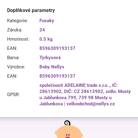
Doplňkové parametry
Kategorie
:
Fusaky
Záruka
:
24
Hmotnost
:
0.5 kg
EAN
:
8596309193137
Barva
:
Tyrkysová
Výrobce
:
Baby Nellys
EAN
:
8596309193137
společnosti ADELAINE trade s.r.o.., IČ:
28613902, DIČ: CZ 28613902, sídlo: Mosty
GPSR
:
u Jablunkova 799, 739 98 Mosty u
Jablunkova | velkoobchod@nellys.cz
Z
á
p