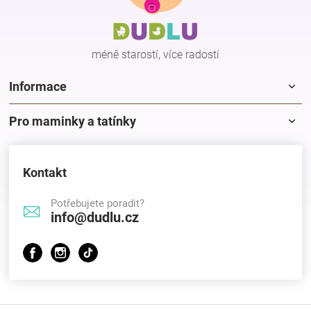
a
t
í
méně starostí, více radostí
Informace
Pro maminky a tatínky
Kontakt
Potřebujete poradit?
info@dudlu.cz