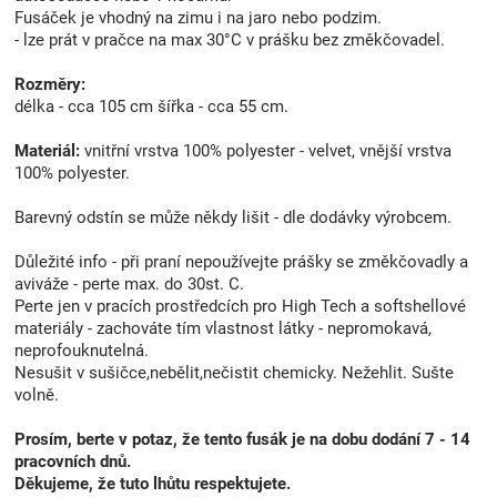
Fusáček je vhodný na zimu i na jaro nebo podzim.
- lze prát v pračce na max 30°C v prášku bez změkčovadel.
Rozměry:
délka - cca 105 cm šířka - cca 55 cm.
Materiál:
vnitřní vrstva 100% polyester - velvet, vnější vrstva
100% polyester.
Barevný odstín se může někdy lišit - dle dodávky výrobcem.
Důležité info - při praní nepoužívejte prášky se změkčovadly a
aviváže - perte max. do 30st. C.
Perte jen v pracích prostředcích pro High Tech a softshellové
materiály - zachováte tím vlastnost látky - nepromokavá,
neprofouknutelná.
Nesušit v sušičce,nebělit,nečistit chemicky. Nežehlit. Sušte
volně.
Prosím, berte v potaz, že tento fusák je na dobu dodání 7 - 14
pracovních dnů.
Děkujeme, že tuto lhůtu respektujete.