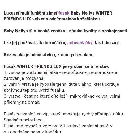
Luxusní multifunkční zimní
fusak
Baby Nellys WINTER
FRIENDS LUX velvet s odnímatelnou kožešinkou..
Baby Nellys ® = česká značka - záruka kvality a spokojenosti.
Lze jej používat jak do kočárku,
autosedačky
, tak i do saní.
Kožešinka je odnímatelná, z umělých vláken.
Fusák WINTER FRIENDS LUX je vyroben ze tří vrstev.
1. vrstva je vodotěsná látka - neprofoukne, nepromokne a
zárověn je prodyšná.
2. vnitřní vrstva je hypoalergenní duté vlákno, která udržuje
správnou teplotu uvnitř fusaku.
3. vrstva - část na které dítě leží - mikrovlákno velvet, velmi
příjemný na omak.
Fusák se zapíná na zip, který umožnuje rychlý přístup k dítku.
Snadná manipulace.
Fusák má rovněž otvory pro 5ti bodové zapínání např. v
autosedačce nebo v kočárku.