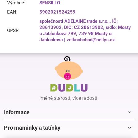
Výrobce
:
SENSILLO
EAN
:
5902021524259
společnosti ADELAINE trade s.r.o.., IČ:
28613902, DIČ: CZ 28613902, sídlo: Mosty
GPSR
:
u Jablunkova 799, 739 98 Mosty u
Jablunkova | velkoobchod@nellys.cz
Z
á
p
a
t
í
méně starostí, více radostí
Informace
Pro maminky a tatínky