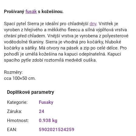
Prošívaný
fusák
s kožešinou.
Spací pytel Sierra je ideální pro chladnější
dny
. Vnitřek je
vyroben z hřejivého a měkkého fleecu a silná výplňová vrstva
chrání před chladem. Vnější vrstva je vyrobena z polyesterové
voděodolné tkaniny. Sierra je vhodná pro kočárky, hluboké
kočárky a sáňky. Má otvory na pásek a zip po celé délce. Pro
pohodlí je umělá kožešina na kapuci odepínatelná. Kapuci
spacího pytle zdobí roztomilá medvědí ouška.
Rozměry:
cca 100×50 cm.
Doplňkové parametry
Kategorie
:
Fusaky
Záruka
:
24
Hmotnost
:
0.938 kg
EAN
:
5902021524259