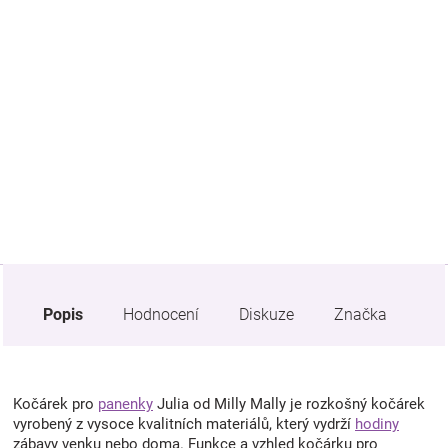
Značky
Blog
Hračkářství
Přihlášení
Popis
Hodnocení
Diskuze
Značka
Kočárek pro
panenky
Julia od Milly Mally je rozkošný kočárek
vyrobený z vysoce kvalitních materiálů, který vydrží
hodiny
zábavy venku nebo doma. Funkce a vzhled kočárku pro