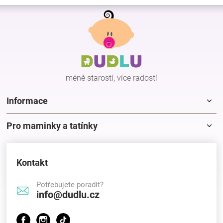
Z
á
p
a
t
í
méně starostí, více radostí
Informace
Pro maminky a tatínky
Kontakt
Potřebujete poradit?
info@dudlu.cz