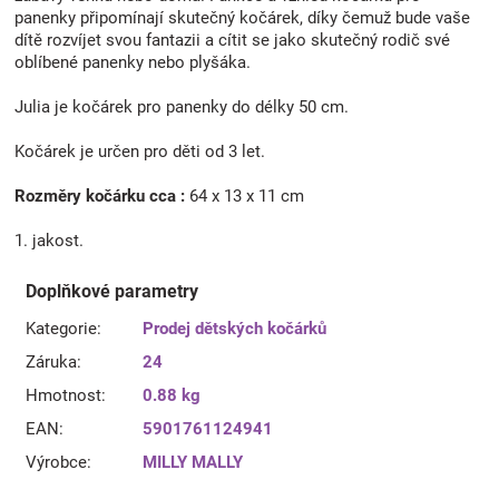
panenky připomínají skutečný kočárek, díky čemuž bude vaše
dítě rozvíjet svou fantazii a cítit se jako skutečný rodič své
oblíbené panenky nebo plyšáka.
Julia je kočárek pro panenky do délky 50 cm.
Kočárek je určen pro děti od 3 let.
Rozměry kočárku cca :
64 x 13 x 11 cm
1. jakost.
Doplňkové parametry
Kategorie
:
Prodej dětských kočárků
Záruka
:
24
Hmotnost
:
0.88 kg
EAN
:
5901761124941
Výrobce
:
MILLY MALLY