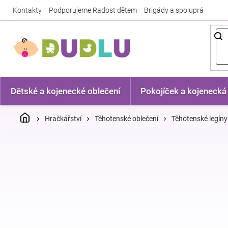
Přejít
Kontakty
Podporujeme Radost dětem
Brigády a spolupráce
Nej
na
obsah
Dětské a kojenecké oblečení
Pokojíček a kojenecká
Domů
Hračkářství
Těhotenské oblečení
Těhotenské legíny