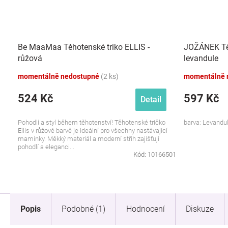
Be MaaMaa Těhotenské triko ELLIS -
JOŽÁNEK Tě
růžová
levandule
momentálně nedostupné
(2 ks)
momentálně 
524 Kč
597 Kč
Detail
Pohodlí a styl během těhotenství! Těhotenské tričko
barva: Levandul
Ellis v růžové barvě je ideální pro všechny nastávající
maminky. Měkký materiál a moderní střih zajišťují
pohodlí a eleganci...
Kód:
10166501
Popis
Podobné (1)
Hodnocení
Diskuze