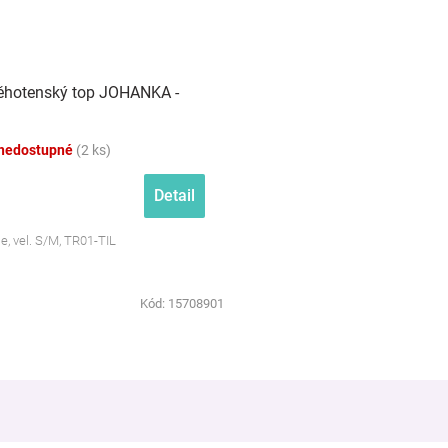
hotenský top JOHANKA -
nedostupné
(2 ks)
Detail
e, vel. S/M, TR01-TIL
Kód:
15708901