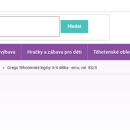
častější dotazy
Hledat
 výbava
Hračky a zábava pro děti
Těhotenské oble
Gregx Těhotenské legíny 3/4 délka - ecru, vel. XS/S