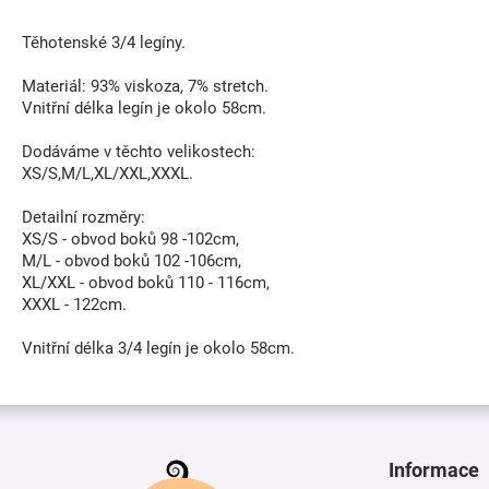
Těhotenské 3/4 legíny.
Materiál: 93% viskoza, 7% stretch.
Vnitřní délka legín je okolo 58cm.
Dodáváme v těchto velikostech:
XS/S,M/L,XL/XXL,XXXL.
Detailní rozměry:
XS/S - obvod boků 98 -102cm,
M/L - obvod boků 102 -106cm,
XL/XXL - obvod boků 110 - 116cm,
XXXL - 122cm.
Vnitřní délka 3/4 legín je okolo 58cm.
Z
á
p
Informace
a