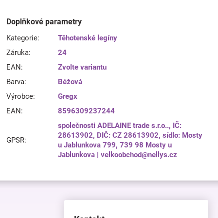
Doplňkové parametry
Kategorie
:
Těhotenské legíny
Záruka
:
24
EAN
:
Zvolte variantu
Barva
:
Béžová
Výrobce
:
Gregx
EAN
:
8596309237244
společnosti ADELAINE trade s.r.o.., IČ:
28613902, DIČ: CZ 28613902, sídlo: Mosty
GPSR
:
u Jablunkova 799, 739 98 Mosty u
Jablunkova | velkoobchod@nellys.cz