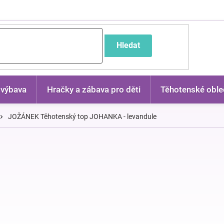
častější dotazy
Hledat
 výbava
Hračky a zábava pro děti
Těhotenské oble
JOŽÁNEK Těhotenský top JOHANKA - levandule