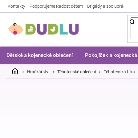
Přejít
Kontakty
Podporujeme Radost dětem
Brigády a spolupráce
Nej
na
obsah
Dětské a kojenecké oblečení
Pokojíček a kojenecká
Domů
Hračkářství
Těhotenské oblečení
Těhotenská tílka