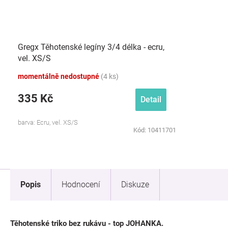
Gregx Těhotenské legíny 3/4 délka - ecru,
vel. XS/S
momentálně nedostupné
(4 ks)
335 Kč
Detail
barva: Ecru, vel. XS/S
Kód:
10411701
Popis
Hodnocení
Diskuze
Těhotenské triko bez rukávu - top JOHANKA.