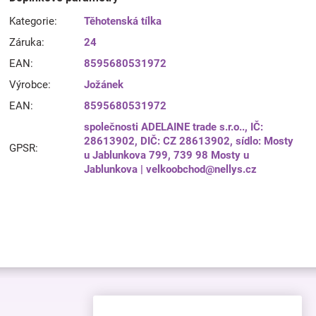
Kategorie
:
Těhotenská tílka
Záruka
:
24
EAN
:
8595680531972
Výrobce
:
Jožánek
EAN
:
8595680531972
společnosti ADELAINE trade s.r.o.., IČ:
28613902, DIČ: CZ 28613902, sídlo: Mosty
GPSR
:
u Jablunkova 799, 739 98 Mosty u
Jablunkova | velkoobchod@nellys.cz