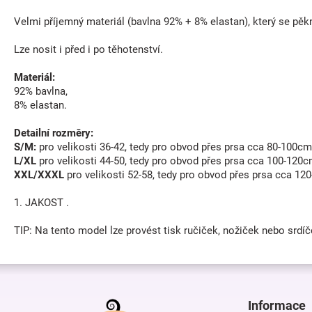
Velmi příjemný materiál (bavlna 92% + 8% elastan), který se pěk
Lze nosit i před i po těhotenství.
Materiál:
92% bavlna,
8% elastan.
Detailní rozměry:
S/M:
pro velikosti 36-42, tedy pro obvod přes prsa cca 80-100cm
L/XL
pro velikosti 44-50, tedy pro obvod přes prsa cca 100-120c
XXL/XXXL
pro velikosti 52-58, tedy pro obvod přes prsa cca 12
1. JAKOST .
TIP: Na tento model lze provést tisk ručiček, nožiček nebo srdíč
Z
á
p
Informace