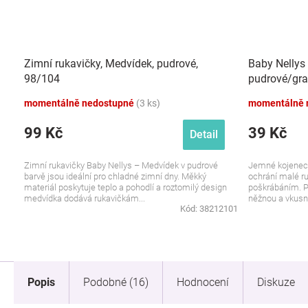
Zimní rukavičky, Medvídek, pudrové,
Baby Nellys
98/104
pudrové/gra
momentálně nedostupné
(3 ks)
momentálně 
99 Kč
39 Kč
Detail
Zimní rukavičky Baby Nellys – Medvídek v pudrové
Jemné kojenec
barvě jsou ideální pro chladné zimní dny. Měkký
ochrání malé r
materiál poskytuje teplo a pohodlí a roztomilý design
poškrábáním. P
medvídka dodává rukavičkám...
něžnou a vkusn
Kód:
38212101
Popis
Podobné (16)
Hodnocení
Diskuze