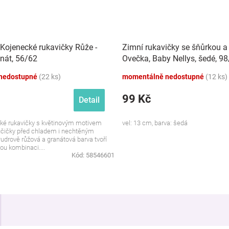
 Kojenecké rukavičky Růže -
Zimní rukavičky se šňůrkou a
nát, 56/62
Ovečka, Baby Nellys, šedé, 9
nedostupné
(22 ks)
momentálně nedostupné
(12 ks)
99 Kč
Detail
ké rukavičky s květinovým motivem
vel: 13 cm, barva: šedá
učičky před chladem i nechtěným
udrově růžová a granátová barva tvoří
ou kombinaci....
Kód:
58546601