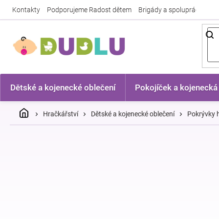
Přejít
Kontakty
Podporujeme Radost dětem
Brigády a spolupráce
Nej
na
obsah
Dětské a kojenecké oblečení
Pokojíček a kojenecká
Domů
Hračkářství
Dětské a kojenecké oblečení
Pokrývky h