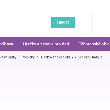
častější dotazy
Hledat
 výbava
Hračky a zábava pro děti
Těhotenské oble
lavy, šátky
Čepičky
Háčkovaná čepička YO ! Srdíčko - fialová