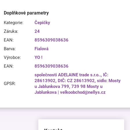
Doplňkové parametry
Kategorie
:
Čepičky
Záruka
:
24
EAN
:
8596309038636
Barva
:
Fialová
Výrobce
:
YO !
EAN
:
8596309038636
společnosti ADELAINE trade s.r.o.., IČ:
28613902, DIČ: CZ 28613902, sídlo: Mosty
GPSR
:
u Jablunkova 799, 739 98 Mosty u
Jablunkova | velkoobchod@nellys.cz