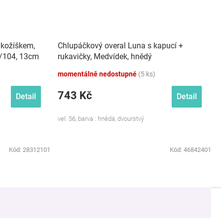
 kožíškem,
Chlupáčkový overal Luna s kapucí +
8/104, 13cm
rukavičky, Medvídek, hnědý
momentálně nedostupné
(5 ks)
743 Kč
Detail
Detail
vel. 56, barva : hnědá, dvourstvý
Kód:
28312101
Kód:
46842401