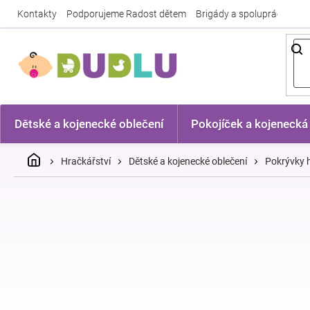
Přejít
Kontakty
Podporujeme Radost dětem
Brigády a spolupráce
Nej
na
obsah
Dětské a kojenecké oblečení
Pokojíček a kojenecká
Domů
Hračkářství
Dětské a kojenecké oblečení
Pokrývky h