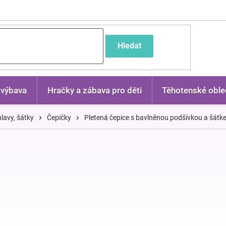
častější dotazy
Hledat
 výbava
Hračky a zábava pro děti
Těhotenské oble
lavy, šátky
Čepičky
Pletená čepice s bavlněnou podšívkou a šátk