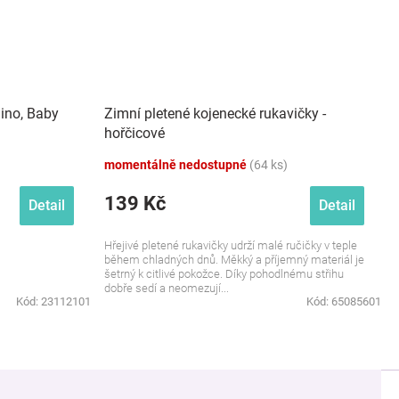
ino, Baby
Zimní pletené kojenecké rukavičky -
hořčicové
momentálně nedostupné
(64 ks)
139 Kč
Detail
Detail
Hřejivé pletené rukavičky udrží malé ručičky v teple
během chladných dnů. Měkký a příjemný materiál je
šetrný k citlivé pokožce. Díky pohodlnému střihu
dobře sedí a neomezují...
Kód:
23112101
Kód:
65085601