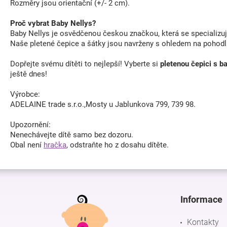
Rozměry jsou orientační (+/- 2 cm).
Proč vybrat Baby Nellys?
Baby Nellys je osvědčenou českou značkou, která se specializuje
Naše pletené čepice a šátky jsou navrženy s ohledem na pohodlí
Dopřejte svému dítěti to nejlepší! Vyberte si
pletenou čepici s 
ještě dnes!
Výrobce:
ADELAINE trade s.r.o.,Mosty u Jablunkova 799, 739 98.
Upozornění:
Nenechávejte dítě samo bez dozoru.
Obal není
hračka
, odstraňte ho z dosahu dítěte.
Z
á
p
Informace
a
t
Kontakty