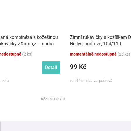
vaná kombinéza s kožešinou
Zimní rukavičky s kožíškem D
rukavičky Z&amp;Z - modrá
Nellys, pudrové, 104/110
nedostupné
(2 ks)
momentálně nedostupné
(26 ks)
99 Kč
Detail
 modrá
vel: 14 cm, barva: pudrová
Kód:
73176701