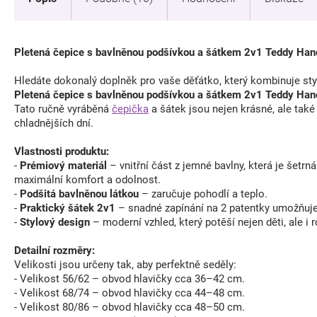
Pletená čepice s bavlněnou podšívkou a šátkem 2v1 Teddy Hand 
Hledáte dokonalý doplněk pro vaše děťátko, který kombinuje styl
Pletená čepice s bavlněnou podšívkou a šátkem 2v1 Teddy Ha
Tato ručně vyráběná
čepička
a šátek jsou nejen krásné, ale také
chladnějších dní.
Vlastnosti produktu:
-
Prémiový materiál
– vnitřní část z jemné bavlny, která je šetrn
maximální komfort a odolnost.
-
Podšitá bavlněnou látkou
– zaručuje pohodlí a teplo.
-
Praktický šátek 2v1
– snadné zapínání na 2 patentky umožňuje
-
Stylový design
– moderní vzhled, který potěší nejen děti, ale i r
Detailní rozměry:
Velikosti jsou určeny tak, aby perfektně seděly:
- Velikost 56/62 – obvod hlavičky cca 36–42 cm.
- Velikost 68/74 – obvod hlavičky cca 44–48 cm.
- Velikost 80/86 – obvod hlavičky cca 48–50 cm.