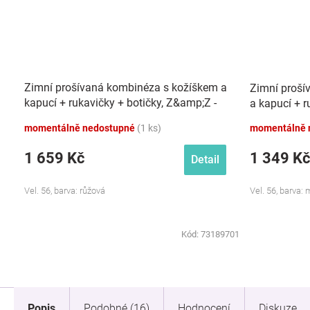
Zimní prošívaná kombinéza s kožíškem a
Zimní proší
kapucí + rukavičky + botičky, Z&amp;Z -
a kapucí + 
růžová
momentálně nedostupné
(1 ks)
momentálně 
1 659 Kč
1 349 Kč
Detail
Vel. 56, barva: růžová
Vel. 56, barva:
Kód:
73189701
Popis
Podobné (16)
Hodnocení
Diskuze