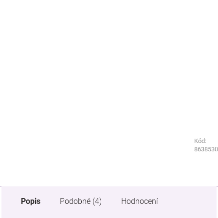
Kód:
Kód:
8637430
8638530
Popis
Podobné (4)
Hodnocení