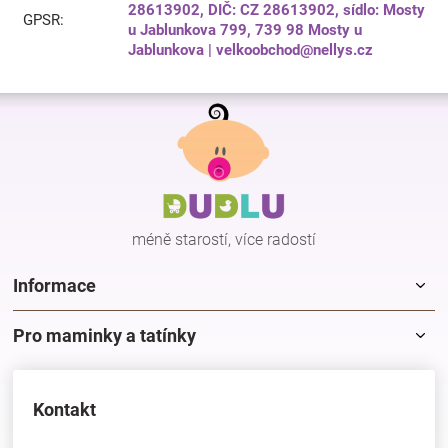
28613902, DIČ: CZ 28613902, sídlo: Mosty
GPSR
:
u Jablunkova 799, 739 98 Mosty u
Jablunkova | velkoobchod@nellys.cz
Z
á
p
a
t
í
méně starostí, více radostí
Informace
Pro maminky a tatínky
Kontakt