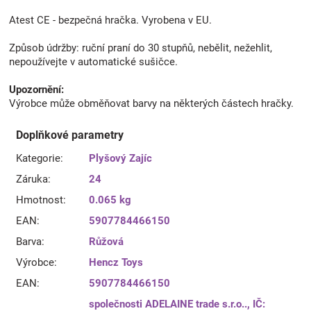
Atest CE - bezpečná hračka. Vyrobena v EU.
Způsob údržby: ruční praní do 30 stupňů, nebělit, nežehlit,
nepoužívejte v automatické sušičce.
Upozornění:
Výrobce může obměňovat barvy na některých částech hračky.
Doplňkové parametry
Kategorie
:
Plyšový Zajíc
Záruka
:
24
Hmotnost
:
0.065 kg
EAN
:
5907784466150
Barva
:
Růžová
Výrobce
:
Hencz Toys
EAN
:
5907784466150
společnosti ADELAINE trade s.r.o.., IČ: