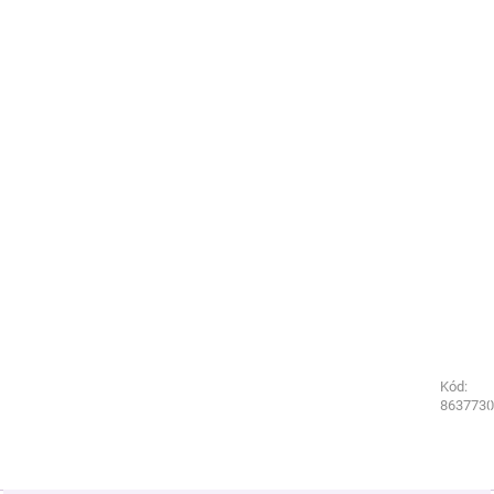
Kód:
Kód:
8637630
8637730