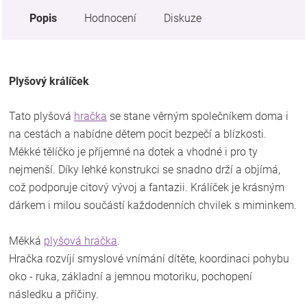
Popis
Hodnocení
Diskuze
Plyšový králíček
Tato plyšová
hračka
se stane věrným společníkem doma i
na cestách a nabídne dětem pocit bezpečí a blízkosti.
Měkké tělíčko je příjemné na dotek a vhodné i pro ty
nejmenší. Díky lehké konstrukci se snadno drží a objímá,
což podporuje citový vývoj a fantazii. Králíček je krásným
dárkem i milou součástí každodenních chvilek s miminkem.
Měkká
plyšová hračka
.
Hračka rozvíjí smyslové vnímání dítěte, koordinaci pohybu
oko - ruka, základní a jemnou motoriku, pochopení
následku a příčiny.