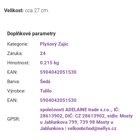
Velikost:
cca 27 cm.
Doplňkové parametry
Kategorie
:
Plyšový Zajíc
Záruka
:
24
Hmotnost
:
0.215 kg
EAN
:
5904042051530
Barva
:
Šedá
Výrobce
:
Tulilo
EAN
:
5904042051530
společnosti ADELAINE trade s.r.o.., IČ:
28613902, DIČ: CZ 28613902, sídlo: Mosty
GPSR
:
u Jablunkova 799, 739 98 Mosty u
Jablunkova | velkoobchod@nellys.cz