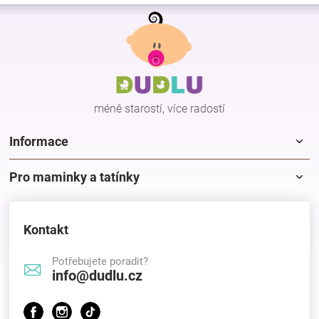
Z
á
p
a
t
í
méně starostí, více radostí
Informace
Pro maminky a tatínky
Kontakt
Potřebujete poradit?
info@dudlu.cz