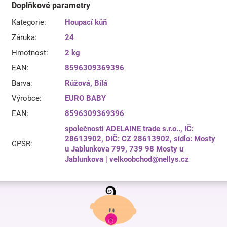
Doplňkové parametry
Kategorie
:
Houpací kůň
Záruka
:
24
Hmotnost
:
2 kg
EAN
:
8596309369396
Barva
:
Růžová
,
Bílá
Výrobce
:
EURO BABY
EAN
:
8596309369396
společnosti ADELAINE trade s.r.o.., IČ:
28613902, DIČ: CZ 28613902, sídlo: Mosty
GPSR
:
u Jablunkova 799, 739 98 Mosty u
Jablunkova | velkoobchod@nellys.cz
Z
á
p
a