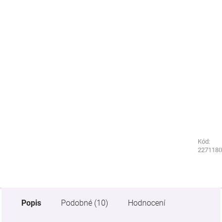
Kód:
Kód:
3890130
2271180
Popis
Podobné (10)
Hodnocení