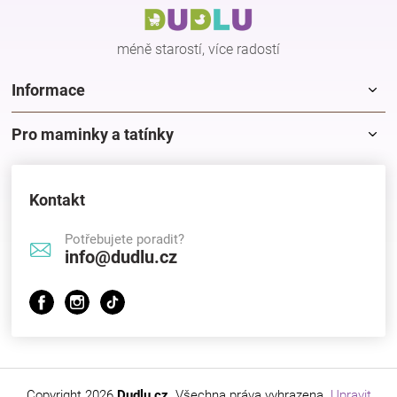
t
í
méně starostí, více radostí
Informace
Pro maminky a tatínky
Kontakt
Potřebujete poradit?
info@dudlu.cz
Copyright 2026
Dudlu.cz
. Všechna práva vyhrazena.
Upravit