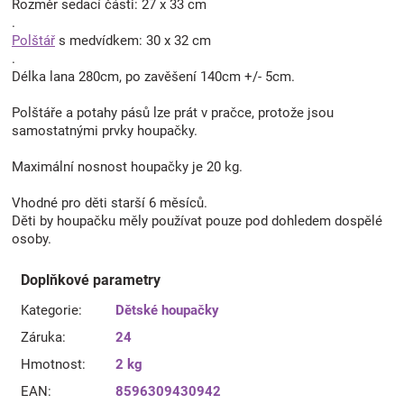
Rozměr sedací části: 27 x 33 cm
.
Polštář
s medvídkem: 30 x 32 cm
.
Délka lana 280cm, po zavěšení 140cm +/- 5cm.
Polštáře a potahy pásů lze prát v pračce, protože jsou
samostatnými prvky houpačky.
Maximální nosnost houpačky je 20 kg.
Vhodné pro děti starší 6 měsíců.
Děti by houpačku měly používat pouze pod dohledem dospělé
osoby.
Doplňkové parametry
Kategorie
:
Dětské houpačky
Záruka
:
24
Hmotnost
:
2 kg
EAN
:
8596309430942