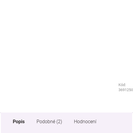
Kód:
Kód:
3390250
3691250
Popis
Podobné (2)
Hodnocení