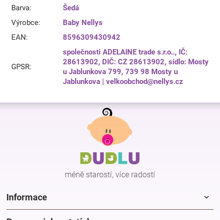
Barva
:
Šedá
Výrobce
:
Baby Nellys
EAN
:
8596309430942
společnosti ADELAINE trade s.r.o.., IČ:
28613902, DIČ: CZ 28613902, sídlo: Mosty
GPSR
:
u Jablunkova 799, 739 98 Mosty u
Jablunkova | velkoobchod@nellys.cz
Z
á
p
a
t
í
méně starostí, více radostí
Informace