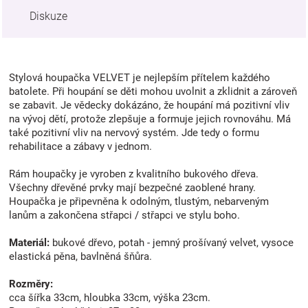
Diskuze
Stylová houpačka VELVET je nejlepším přítelem každého
batolete. Při houpání se děti mohou uvolnit a zklidnit a zároveň
se zabavit. Je vědecky dokázáno, že houpání má pozitivní vliv
na vývoj dětí, protože zlepšuje a formuje jejich rovnováhu. Má
také pozitivní vliv na nervový systém. Jde tedy o formu
rehabilitace a zábavy v jednom.
Rám houpačky je vyroben z kvalitního bukového dřeva.
Všechny dřevěné prvky mají bezpečné zaoblené hrany.
Houpačka je připevněna k odolným, tlustým, nebarveným
lanům a zakončena střapci / střapci ve stylu boho.
Materiál:
bukové dřevo, potah - jemný prošívaný velvet, vysoce
elastická pěna, bavlněná šňůra.
Rozměry:
cca šířka 33cm, hloubka 33cm, výška 23cm.