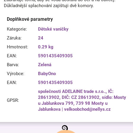
Důkladnější splachování zajištuji dvě komory.
Doplňkové parametry
Kategorie
:
Dětské vaničky
Záruka
:
24
Hmotnost
:
0.29 kg
EAN
:
5901435409305
Barva
:
Zelená
Výrobce
:
BabyOno
EAN
:
5901435409305
společnosti ADELAINE trade s.r.o.., IČ:
28613902, DIČ: CZ 28613902, sídlo: Mosty
GPSR
:
u Jablunkova 799, 739 98 Mosty u
Jablunkova | velkoobchod@nellys.cz
Z
á