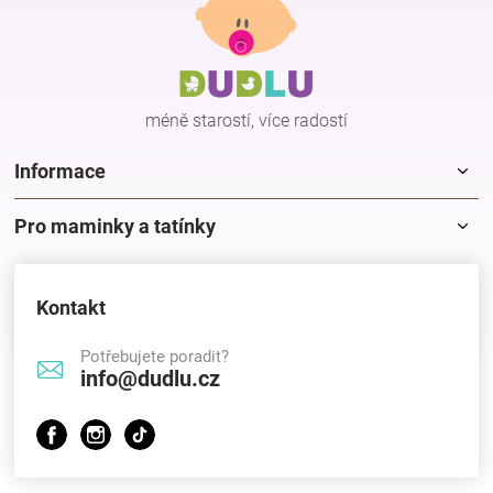
p
a
t
í
méně starostí, více radostí
Informace
Pro maminky a tatínky
Kontakt
Potřebujete poradit?
info@dudlu.cz