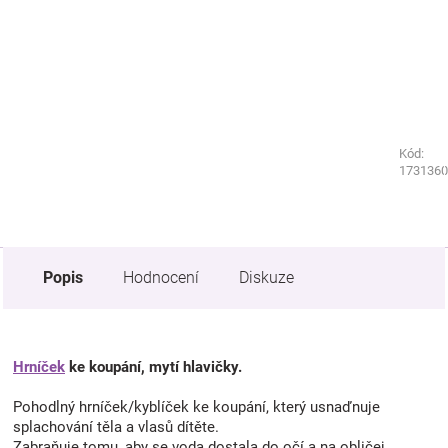
Kód:
Kód:
1730260
1731360
Popis
Hodnocení
Diskuze
Hrníček
ke koupání, mytí hlavičky.
Pohodlný hrníček/kyblíček ke koupání, který usnaďnuje
splachování těla a vlasů dítěte.
Zabraňuje tomu, aby se voda dostala do očí a na obličej.