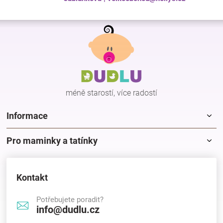
Z
á
p
a
t
í
méně starostí, více radostí
Informace
Pro maminky a tatínky
Kontakt
Potřebujete poradit?
info@dudlu.cz