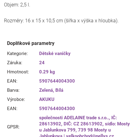
Objem: 2,5 l.
Rozměry: 16 x 15 x 10,5 cm (šířka x výška x hloubka).
Doplňkové parametry
Kategorie
:
Dětské vaničky
Záruka
:
24
Hmotnost
:
0.29 kg
EAN
:
5907644004300
Barva
:
Zelená
,
Bílá
Výrobce
:
AKUKU
EAN
:
5907644004300
společnosti ADELAINE trade s.r.o.., IČ:
28613902, DIČ: CZ 28613902, sídlo: Mosty
GPSR
:
u Jablunkova 799, 739 98 Mosty u
Jablunkova | velkoobchod@nellys.cz