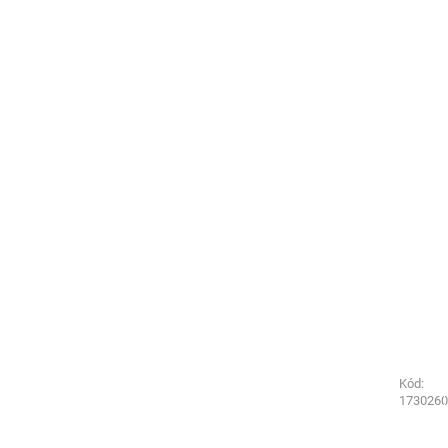
Kód:
Kód:
4730220
1730260