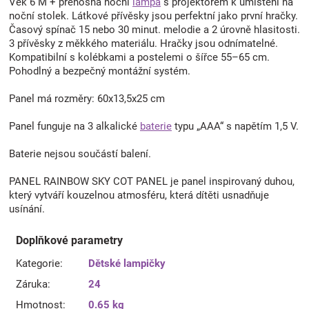
Věk 6 M + přenosná noční
lampa
s projektorem k umístění na
noční stolek. Látkové přívěsky jsou perfektní jako první hračky.
Časový spínač 15 nebo 30 minut. melodie a 2 úrovně hlasitosti.
3 přívěsky z měkkého materiálu. Hračky jsou odnímatelné.
Kompatibilní s kolébkami a postelemi o šířce 55–65 cm.
Pohodlný a bezpečný montážní systém.
Panel má rozměry: 60x13,5x25 cm
Panel funguje na 3 alkalické
baterie
typu „AAA“ s napětím 1,5 V.
Baterie nejsou součástí balení.
PANEL RAINBOW SKY COT PANEL je panel inspirovaný duhou,
který vytváří kouzelnou atmosféru, která dítěti usnadňuje
usínání.
Doplňkové parametry
Kategorie
:
Dětské lampičky
Záruka
:
24
Hmotnost
:
0.65 kg