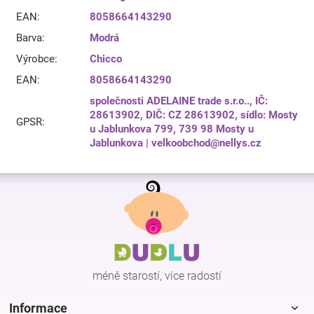
EAN
:
8058664143290
Barva
:
Modrá
Výrobce
:
Chicco
EAN
:
8058664143290
společnosti ADELAINE trade s.r.o.., IČ:
28613902, DIČ: CZ 28613902, sídlo: Mosty
GPSR
:
u Jablunkova 799, 739 98 Mosty u
Jablunkova | velkoobchod@nellys.cz
Z
á
p
a
t
í
méně starostí, více radostí
Informace