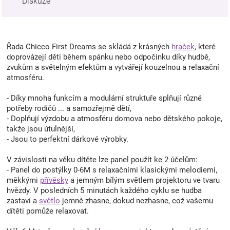
Diskuze
Řada Chicco First Dreams se skládá z krásných
hraček
, které
doprovázejí děti během spánku nebo odpočinku díky hudbě,
zvukům a světelným efektům a vytvářejí kouzelnou a relaxační
atmosféru.
- Díky mnoha funkcím a modulární struktuře splňují různé
potřeby rodičů ... a samozřejmě dětí,
- Doplňují výzdobu a atmosféru domova nebo dětského pokoje,
takže jsou útulnější,
- Jsou to perfektní dárkové výrobky.
V závislosti na věku dítěte lze panel použít ke 2 účelům:
- Panel do postýlky 0-6M s relaxačními klasickými melodiemi,
měkkými
přívěsky
a jemným bílým světlem projektoru ve tvaru
hvězdy. V posledních 5 minutách každého cyklu se hudba
zastaví a
světlo
jemně zhasne, dokud nezhasne, což vašemu
dítěti pomůže relaxovat.