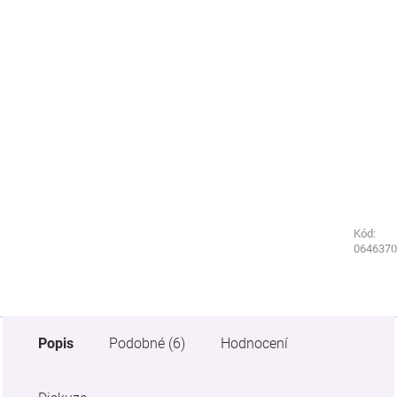
Kód:
Kód:
0646300
0646370
Popis
Podobné (6)
Hodnocení