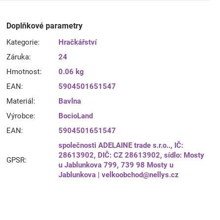
Doplňkové parametry
Kategorie
:
Hračkářství
Záruka
:
24
Hmotnost
:
0.06 kg
EAN
:
5904501651547
Materiál
:
Bavlna
Výrobce
:
BocioLand
EAN
:
5904501651547
společnosti ADELAINE trade s.r.o.., IČ:
28613902, DIČ: CZ 28613902, sídlo: Mosty
GPSR
:
u Jablunkova 799, 739 98 Mosty u
Jablunkova | velkoobchod@nellys.cz