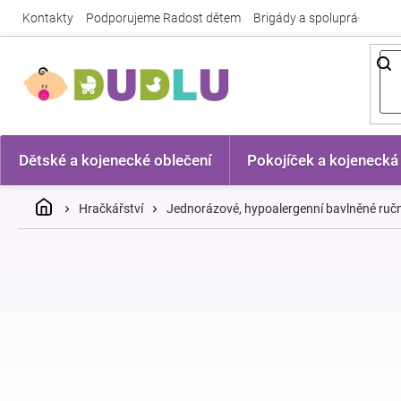
Přejít
Kontakty
Podporujeme Radost dětem
Brigády a spolupráce
Nej
na
obsah
Dětské a kojenecké oblečení
Pokojíček a kojenecká
Domů
Hračkářství
Jednorázové, hypoalergenní bavlněné ručn