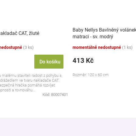
Baby Nellys Bavlněný voláne
akladač CAT, žluté
matraci - sv. modrý
nedostupné
(3 ks)
momentálně nedostupné
(1 ks)
413 Kč
Do košíku
Rozměr: 120 x 60 cm
 malému staviteli radost z pohybu s
drážedlem ve tvaru nakladače CAT.
bezpečná hračka pomáhá rozvíjet
nosti a rovnováhu...
Kód:
80007401