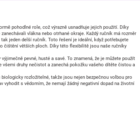
formě pohodlné role, což výrazně usnadňuje jejich použití. Díky
e zanechávali vlákna nebo otrhané okraje. Každý ručník má rozměr
 tak jeden delší ručník. Toto řešení je ideální, když potřebujete
 čištění větších ploch. Díky této flexibilitě jsou naše ručníky
 výjimečně pevné, husté a savé. To znamená, že je můžete použít
se všemi druhy nečistot a zanechá pokožku vašeho dítěte čistou a
 biologicky rozložitelné, takže jsou nejen bezpečnou volbou pro
bav vyhodit s vědomím, že nemají žádný negativní dopad na životní