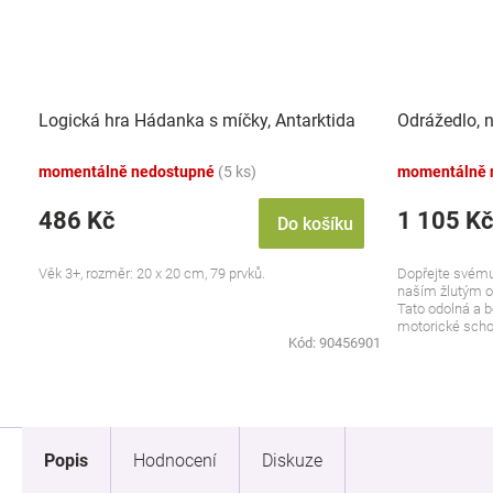
Logická hra Hádanka s míčky, Antarktida
Odrážedlo, n
momentálně nedostupné
(5 ks)
momentálně 
486 Kč
1 105 Kč
Do košíku
Věk 3+, rozměr: 20 x 20 cm, 79 prvků.
Dopřejte svému
naším žlutým o
Tato odolná a 
motorické schop
Kód:
90456901
Popis
Hodnocení
Diskuze