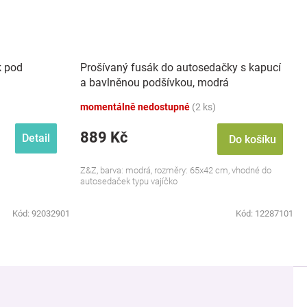
k pod
Prošívaný fusák do autosedačky s kapucí
a bavlněnou podšívkou, modrá
momentálně nedostupné
(2 ks)
889 Kč
Detail
Do košíku
Z&Z, barva: modrá, rozměry: 65x42 cm, vhodné do
autosedaček typu vajíčko
Kód:
92032901
Kód:
12287101