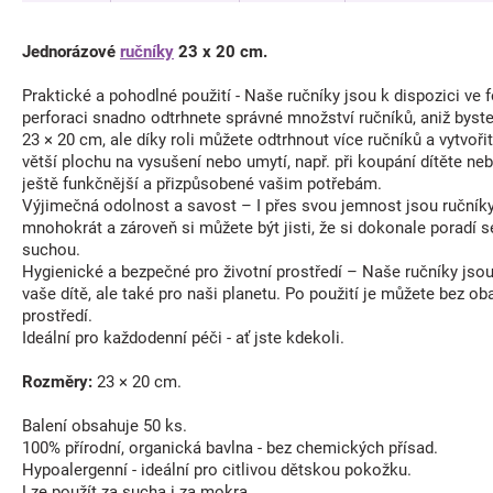
Jednorázové
ručníky
23 x 20 cm.
Praktické a pohodlné použití - Naše ručníky jsou k dispozici ve 
perforaci snadno odtrhnete správné množství ručníků, aniž byst
23 × 20 cm, ale díky roli můžete odtrhnout více ručníků a vytvořit
větší plochu na vysušení nebo umytí, např. při koupání dítěte nebo
ještě funkčnější a přizpůsobené vašim potřebám.
Výjimečná odolnost a savost – I přes svou jemnost jsou ručníky
mnohokrát a zároveň si můžete být jisti, že si dokonale poradí 
suchou.
Hygienické a bezpečné pro životní prostředí – Naše ručníky jsou
vaše dítě, ale také pro naši planetu. Po použití je můžete bez o
prostředí.
Ideální pro každodenní péči - ať jste kdekoli.
Rozměry:
23 × 20 cm.
Balení obsahuje 50 ks.
100% přírodní, organická bavlna - bez chemických přísad.
Hypoalergenní - ideální pro citlivou dětskou pokožku.
Lze použít za sucha i za mokra.