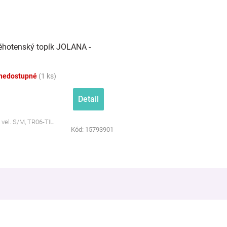
hotenský topík JOLANA -
nedostupné
(1 ks)
Detail
, vel. S/M, TR06-TIL
Kód:
15793901