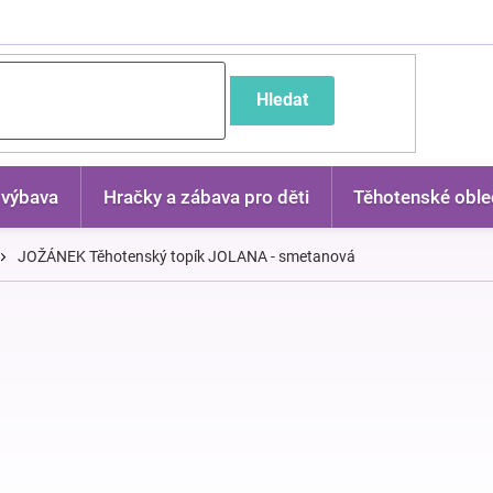
častější dotazy
Hledat
 výbava
Hračky a zábava pro děti
Těhotenské oble
JOŽÁNEK Těhotenský topík JOLANA - smetanová