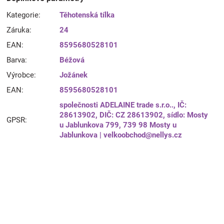
Kategorie
:
Těhotenská tílka
Záruka
:
24
EAN
:
8595680528101
Barva
:
Béžová
Výrobce
:
Jožánek
EAN
:
8595680528101
společnosti ADELAINE trade s.r.o.., IČ:
28613902, DIČ: CZ 28613902, sídlo: Mosty
GPSR
:
u Jablunkova 799, 739 98 Mosty u
Jablunkova | velkoobchod@nellys.cz