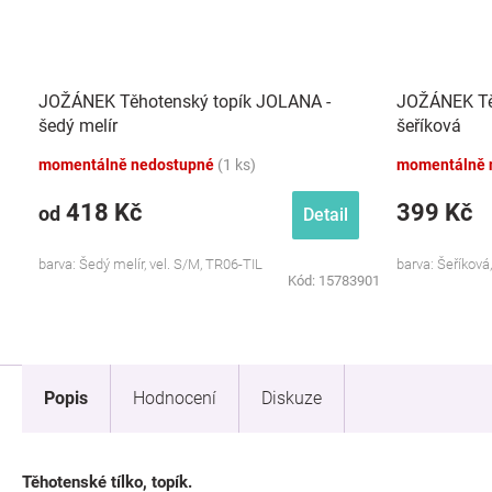
JOŽÁNEK Těhotenský topík JOLANA -
JOŽÁNEK Tě
šedý melír
šeříková
momentálně nedostupné
(1 ks)
momentálně 
418 Kč
399 Kč
od
Detail
barva: Šedý melír, vel. S/M, TR06-TIL
barva: Šeříková
Kód:
15783901
Popis
Hodnocení
Diskuze
Těhotenské tílko, topík.