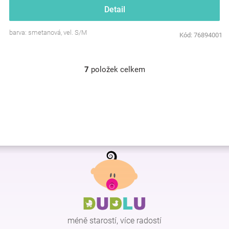
Detail
barva: smetanová, vel. S/M
Kód:
76894001
7
položek celkem
O
v
l
á
d
a
c
í
Z
p
r
á
v
p
k
a
y
t
v
í
ý
p
méně starostí, více radostí