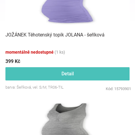
i
r
s
o
p
d
Hračky
r
u
o
k
a
d
t
JOŽÁNEK Těhotenský topík JOLANA - šeříková
u
ů
zábava
k
momentálně nedostupné
(1 ks)
t
ů
399 Kč
pro
Detail
děti
barva: Šeříková, vel. S/M, TR06-TIL
Kód:
15793901
Těhotenské
oblečení
Novinky