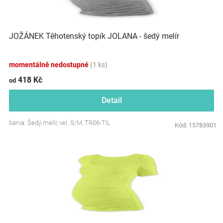
Značky
JOŽÁNEK Těhotenský topík JOLANA - šedý melír
Blog
Hračkářství
momentálně nedostupné
(1 ks)
418 Kč
od
Přihlášení
Detail
barva: Šedý melír, vel. S/M, TR06-TIL
Kód:
15783901