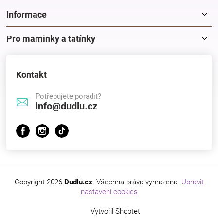
i
s
Informace
u
Pro maminky a tatínky
Kontakt
Potřebujete poradit?
info@dudlu.cz
Copyright 2026
Dudlu.cz
. Všechna práva vyhrazena.
Upravit
nastavení cookies
Vytvořil Shoptet