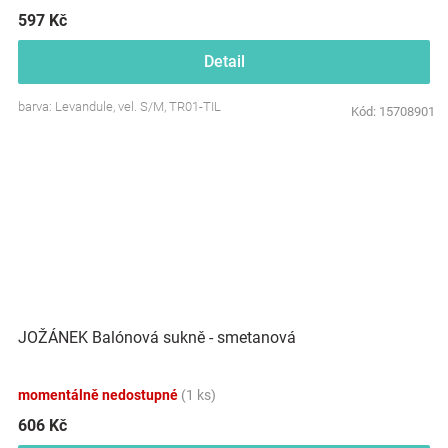
597 Kč
Detail
barva: Levandule, vel. S/M, TR01-TIL
Kód:
15708901
JOŽÁNEK Balónová sukně - smetanová
momentálně nedostupné
(1 ks)
606 Kč