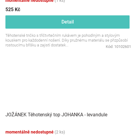
momentálně nedostupné
(1 ks)
525 Kč
Detail
Těhotenské tričko s tříčtvrtečním rukávem je pohodlným a stylovým
kouskem pro každodenní nošení. Díky pružnému materiálu se přizpůsobí
rostoucímu bříšku a zajistí dostatek...
Kód:
10102601
JOŽÁNEK Těhotenský top JOHANKA - levandule
momentálně nedostupné
(2 ks)