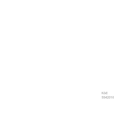
Kód:
Kód:
7544600
5542010