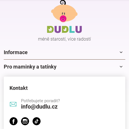
á
p
a
t
í
méně starostí, více radostí
Informace
Pro maminky a tatínky
Kontakt
Potřebujete poradit?
info@dudlu.cz