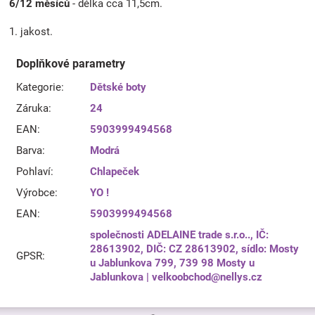
6/12 měsíců
- délka cca 11,5cm.
1. jakost.
Doplňkové parametry
Kategorie
:
Dětské boty
Záruka
:
24
EAN
:
5903999494568
Barva
:
Modrá
Pohlaví
:
Chlapeček
Výrobce
:
YO !
EAN
:
5903999494568
společnosti ADELAINE trade s.r.o.., IČ:
28613902, DIČ: CZ 28613902, sídlo: Mosty
GPSR
:
u Jablunkova 799, 739 98 Mosty u
Jablunkova | velkoobchod@nellys.cz
Z