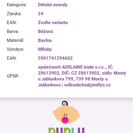
Kategorie
:
Dětské overaly
Záruka
:
24
EAN
:
Zvolte variantu
Barva
:
Béžová
Materiál
:
Bavlna
Výrobce
:
MBaby
EAN
:
5901741294602
společnosti ADELAINE trade s.r.o.., IČ:
28613902, DIČ: CZ 28613902, sídlo: Mosty
GPSR
:
u Jablunkova 799, 739 98 Mosty u
Jablunkova | velkoobchod@nellys.cz
Z
á
p
a
t