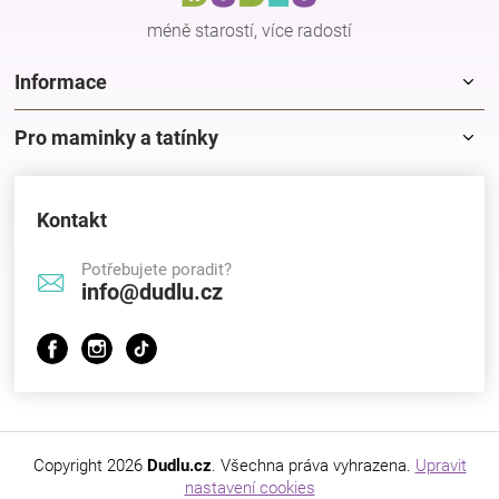
í
méně starostí, více radostí
Informace
Pro maminky a tatínky
Kontakt
Potřebujete poradit?
info@dudlu.cz
Copyright 2026
Dudlu.cz
. Všechna práva vyhrazena.
Upravit
nastavení cookies