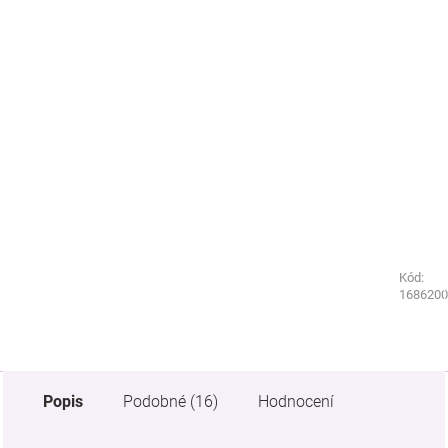
Kód:
Kód:
5317760
1686200
Popis
Podobné (16)
Hodnocení