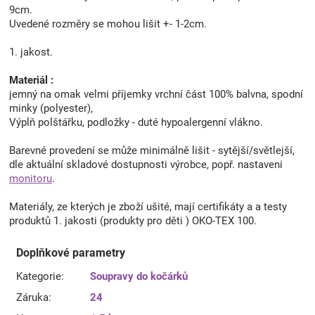
9cm.
Uvedené rozměry se mohou lišit +- 1-2cm.
1. jakost.
Materiál :
jemný na omak velmi příjemky vrchní část 100% balvna, spodní
minky (polyester),
Výplň polštářku, podložky - duté hypoalergenní vlákno.
Barevné provedení se může minimálně lišit - sytější/světlejší,
dle aktuální skladové dostupnosti výrobce, popř. nastaveni
monitoru
.
Materiály, ze kterých je zboží ušité, mají certifikáty a a testy
produktů 1. jakosti (produkty pro děti ) OKO-TEX 100.
Doplňkové parametry
Kategorie
:
Soupravy do kočárků
Záruka
:
24