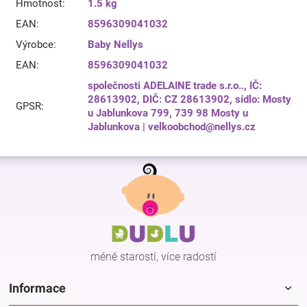
Hmotnost
:
1.5 kg
EAN
:
8596309041032
Výrobce
:
Baby Nellys
EAN
:
8596309041032
společnosti ADELAINE trade s.r.o.., IČ:
28613902, DIČ: CZ 28613902, sídlo: Mosty
GPSR
:
u Jablunkova 799, 739 98 Mosty u
Jablunkova | velkoobchod@nellys.cz
Z
á
p
a
t
í
méně starostí, více radostí
Informace