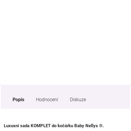
Značky
Blog
Hračkářství
Přihlášení
Popis
Hodnocení
Diskuze
Luxusní sada KOMPLET do kočárku Baby Nellys ®.