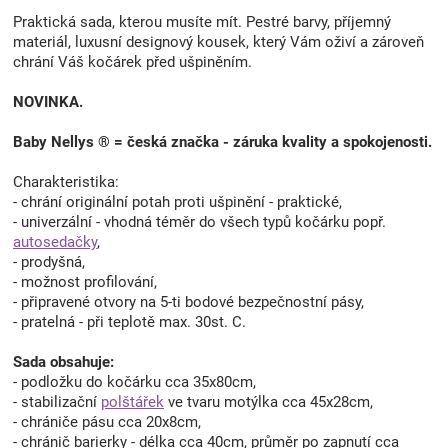
Praktická sada, kterou musíte mít. Pestré barvy, příjemný
materiál, luxusní designový kousek, který Vám oživí a zároveň
chrání Váš kočárek před ušpiněním.
NOVINKA.
Baby Nellys ® = česká značka - záruka kvality a spokojenosti.
Charakteristika:
- chrání originální potah proti ušpinění - praktické,
- univerzální - vhodná téměr do všech typů kočárku popř.
autosedačky
,
- prodyšná,
- možnost profilování,
- připravené otvory na 5-ti bodové bezpečnostní pásy,
- pratelná - při teplotě max. 30st. C.
Sada obsahuje:
- podložku do kočárku cca 35x80cm,
- stabilizační
polštářek
ve tvaru motýlka cca 45x28cm,
- chrániče pásu cca 20x8cm,
- chránič barierky - délka cca 40cm, průměr po zapnutí cca