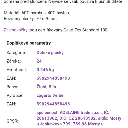
ochrana před sluncem. Nejvíce se však používá k usnutí dítěte.
Materiál: 60% bambus, 40% bavlna,
Rozměry plenky: 70 x 70 cm,
Zavinovačky
jsou certifikovány Oeko-Tex Standard 100.
Doplňkové parametry
Kategorie
:
Dětské plenky
Záruka
:
24
Hmotnost
:
0.246 kg
EAN
:
5902944858493
Barva
:
Žlutá
,
Bílá
Výrobce
:
Lagarto Verde
EAN
:
5902944858493
společnosti ADELAINE trade s.r.o.., IČ:
28613902, DIČ: CZ 28613902, sídlo: Mosty
GPSR
:
u Jablunkova 799, 739 98 Mosty u