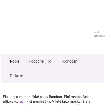
Kód:
Kód:
9227240
2011920
Popis
Podobné (16)
Hodnocení
Diskuze
Přírodní a velmi měkké pleny Bamboo. Plní mnoho funkcí,
přikrývku,
ručník
či muchláčka. V létě jako moskytiéra a