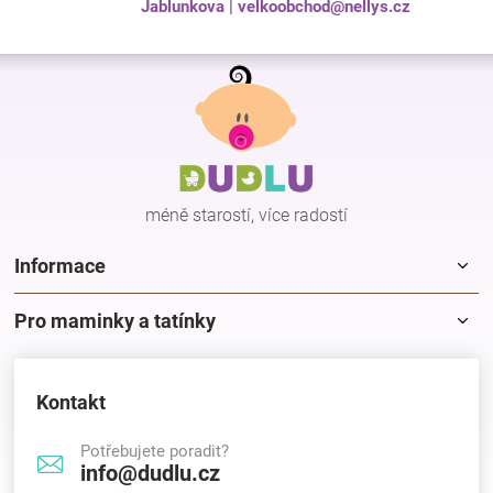
Jablunkova | velkoobchod@nellys.cz
Z
á
p
a
t
í
méně starostí, více radostí
Informace
Pro maminky a tatínky
Kontakt
Potřebujete poradit?
info@dudlu.cz