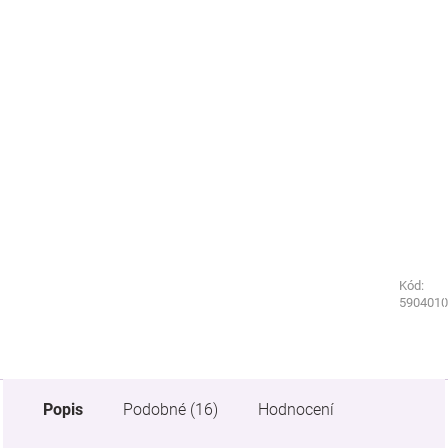
Kód:
Kód:
8677730
5904010
Popis
Podobné (16)
Hodnocení