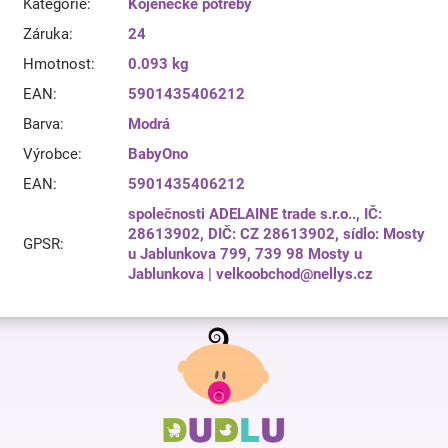
Kategorie
:
Kojenecké potřeby
Záruka
:
24
Hmotnost
:
0.093 kg
EAN
:
5901435406212
Barva
:
Modrá
Výrobce
:
BabyOno
EAN
:
5901435406212
společnosti ADELAINE trade s.r.o.., IČ:
28613902, DIČ: CZ 28613902, sídlo: Mosty
GPSR
:
u Jablunkova 799, 739 98 Mosty u
Jablunkova | velkoobchod@nellys.cz
Z
á
p
a
t
í